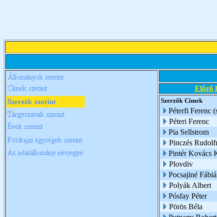
Előző 
Szerzők
Címek
Péterfi Ferenc (
Péteri Ferenc
Pia Sellstrom
Pinczés Rudolf
Pintér Kovács K
Plovdiv
Pocsajiné Fábi
Polyák Albert
Pósfay Péter
Pörös Béla