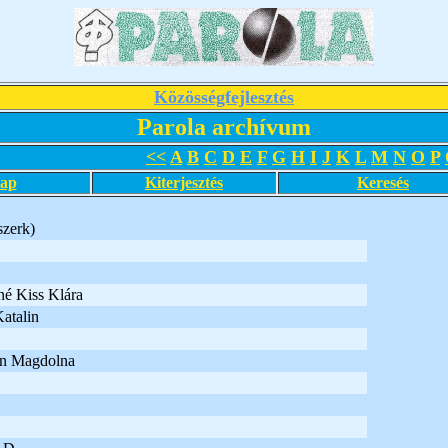
Közösségfejlesztés
Parola archívum
<<
A
B
C
D
E
F
G
H
I
J
K
L
M
N
O
P
lap
Kiterjesztés
Keresés
szerk)
né Kiss Klára
atalin
án Magdolna