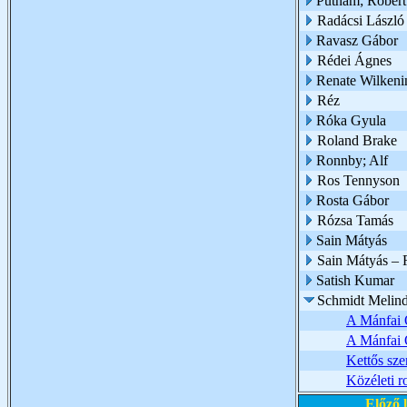
Putnam; Robert
Radácsi László 
Ravasz Gábor
Rédei Ágnes
Renate Wilkeni
Réz
Róka Gyula
Roland Brake
Ronnby; Alf
Ros Tennyson
Rosta Gábor
Rózsa Tamás
Sain Mátyás
Sain Mátyás – 
Satish Kumar
Schmidt Melin
A Mánfai 
A Mánfai 
Kettős sz
Közéleti r
Előző 