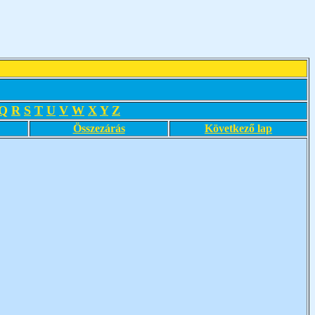
Q
R
S
T
U
V
W
X
Y
Z
Összezárás
Következő lap