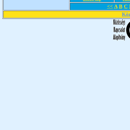
<<
A
B
C
Köz