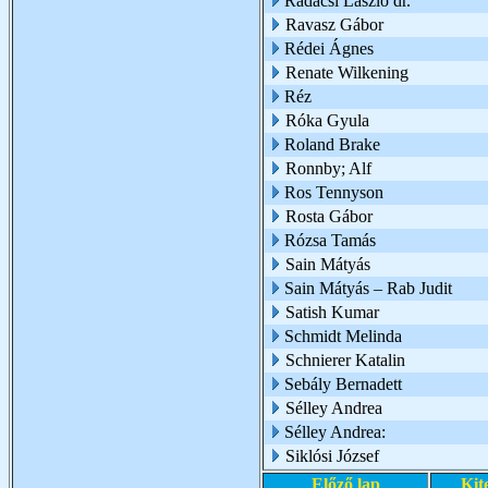
Radácsi László dr.
Ravasz Gábor
Rédei Ágnes
Renate Wilkening
Réz
Róka Gyula
Roland Brake
Ronnby; Alf
Ros Tennyson
Rosta Gábor
Rózsa Tamás
Sain Mátyás
Sain Mátyás – Rab Judit
Satish Kumar
Schmidt Melinda
Schnierer Katalin
Sebály Bernadett
Sélley Andrea
Sélley Andrea:
Siklósi József
Előző lap
Kit