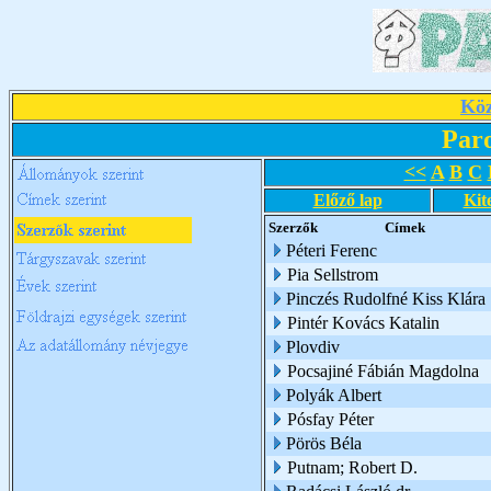
Köz
Par
<<
A
B
C
Előző lap
Kit
Szerzők
Címek
Péteri Ferenc
Pia Sellstrom
Pinczés Rudolfné Kiss Klára
Pintér Kovács Katalin
Plovdiv
Pocsajiné Fábián Magdolna
Polyák Albert
Pósfay Péter
Pörös Béla
Putnam; Robert D.