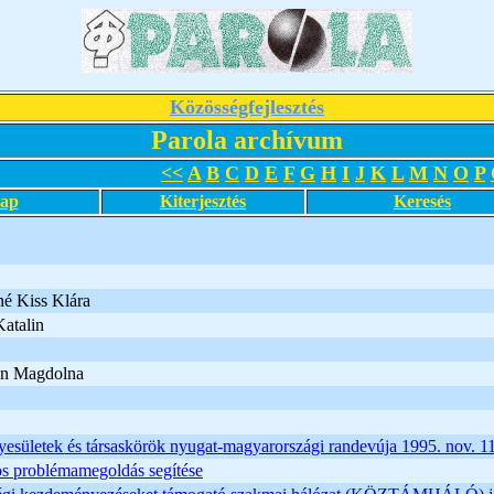
Közösségfejlesztés
Parola archívum
<<
A
B
C
D
E
F
G
H
I
J
K
L
M
N
O
P
lap
Kiterjesztés
Keresés
né Kiss Klára
Katalin
án Magdolna
yesületek és társaskörök nyugat-magyarországi randevúja 1995. nov. 1
os problémamegoldás segítése