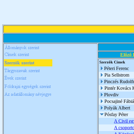
Előző 
Szerzők
Címek
Péteri Ferenc
Pia Sellstrom
Pinczés Rudolf
Pintér Kovács 
Plovdiv
Pocsajiné Fábi
Polyák Albert
Pósfay Péter
A Civil eg
A csoport