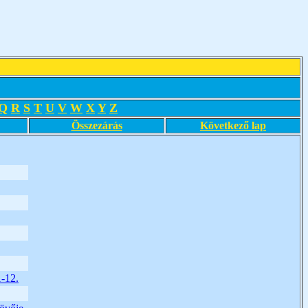
Q
R
S
T
U
V
W
X
Y
Z
Összezárás
Következő lap
1-12.