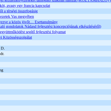
gi kezdeményezéseket támogató szakmai hálózat (KÖZTÁMHÁLÓ) j
öt, avagy egy francia kapcsolat
ől a térségi összefogásig
rvezetek Vas megyében
rvezve a közös jövőt… Esettanulmány
aló gondolatok Nádasd fejlesztési koncepciójának elkészítéséről)
 együttműködést segítő fejlesztési folyamat
i Közösségszolgálat
 D.
dr.
ng