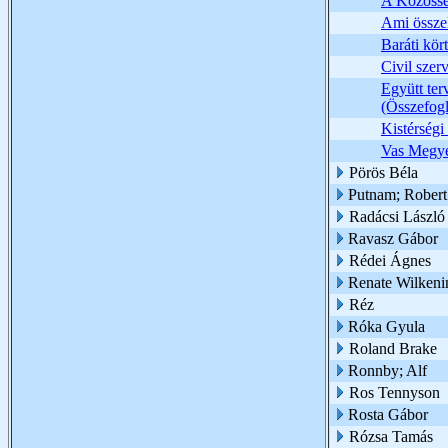
A Közössé
Ami összek
Baráti kört
Civil sze
Együtt te
(Összefogl
Kistérségi
Vas Megye
Pörös Béla
Putnam; Robert
Radácsi László 
Ravasz Gábor
Rédei Ágnes
Renate Wilkeni
Réz
Róka Gyula
Roland Brake
Ronnby; Alf
Ros Tennyson
Rosta Gábor
Rózsa Tamás