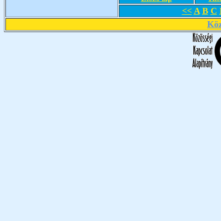
<<
A
B
C
Köz