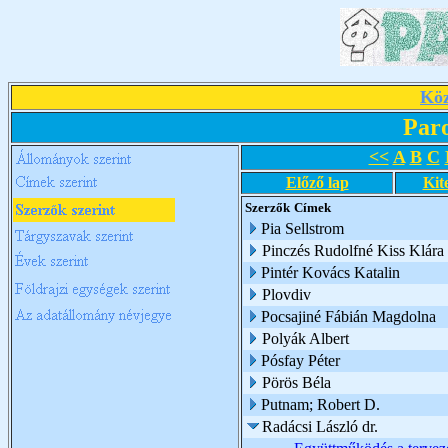
Köz
Par
<<
A
B
C
Előző lap
Kit
Szerzők
Címek
Pia Sellstrom
Pinczés Rudolfné Kiss Klára
Pintér Kovács Katalin
Plovdiv
Pocsajiné Fábián Magdolna
Polyák Albert
Pósfay Péter
Pörös Béla
Putnam; Robert D.
Radácsi László dr.