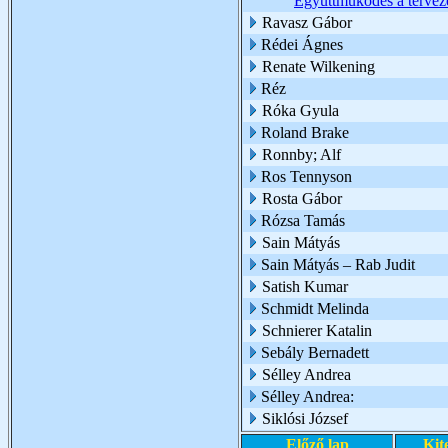
Együttműködés a tervezé
Ravasz Gábor
Rédei Ágnes
Renate Wilkening
Réz
Róka Gyula
Roland Brake
Ronnby; Alf
Ros Tennyson
Rosta Gábor
Rózsa Tamás
Sain Mátyás
Sain Mátyás – Rab Judit
Satish Kumar
Schmidt Melinda
Schnierer Katalin
Sebály Bernadett
Sélley Andrea
Sélley Andrea:
Siklósi József
Előző lap
Kit