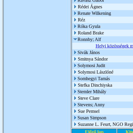
Ravasz Gábor
Rédei Ágnes
Renate Wilkening
Réz
Róka Gyula
Roland Brake
Ronnby; Alf
Helyi közösségek m
Sivák János
Smitnya Sándor
Solymosi Judit
Solymosi Lászlóné
Somhegyi Tamás
Stefka Dinchiyska
Stemler Mihály
Steve Clare
Stevens; Anny
Sue Pemsel
Susan Simpson
Suzanne L. Feurt, NGO Regio
Előző lap
Kit