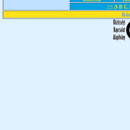
<<
A
B
C
Köz