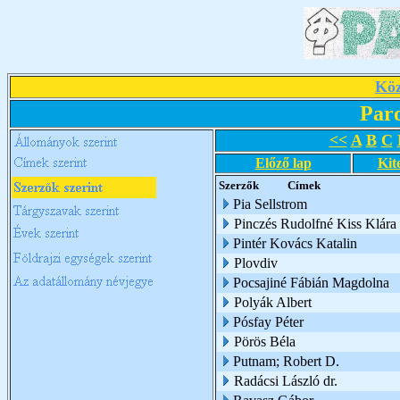
Köz
Par
<<
A
B
C
Előző lap
Kit
Szerzők
Címek
Pia Sellstrom
Pinczés Rudolfné Kiss Klára
Pintér Kovács Katalin
Plovdiv
Pocsajiné Fábián Magdolna
Polyák Albert
Pósfay Péter
Pörös Béla
Putnam; Robert D.
Radácsi László dr.