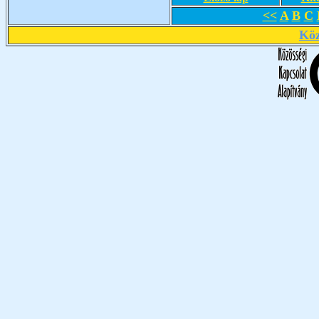
<<
A
B
C
Köz