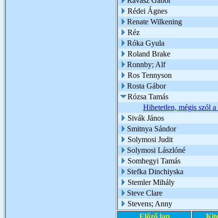
Ravasz Gábor
Rédei Ágnes
Renate Wilkening
Réz
Róka Gyula
Roland Brake
Ronnby; Alf
Ros Tennyson
Rosta Gábor
Rózsa Tamás
Hihetetlen, mégis szól a
Sivák János
Smitnya Sándor
Solymosi Judit
Solymosi Lászlóné
Somhegyi Tamás
Stefka Dinchiyska
Stemler Mihály
Steve Clare
Stevens; Anny
Előző lap
Kit