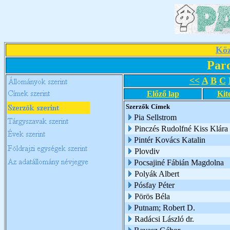
Köz
Par
<<
A
B
C
Előző lap
Kit
Szerzők
Címek
Pia Sellstrom
Pinczés Rudolfné Kiss Klára
Pintér Kovács Katalin
Plovdiv
Pocsajiné Fábián Magdolna
Polyák Albert
Pósfay Péter
Pörös Béla
Putnam; Robert D.
Radácsi László dr.