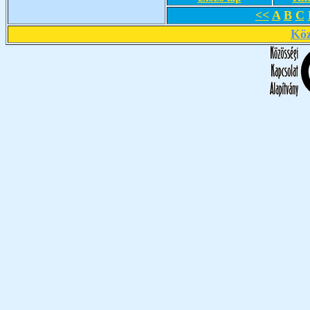
<<
A
B
C
Köz