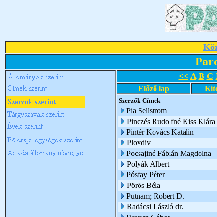
Köz
Par
<<
A
B
C
Előző lap
Kit
Szerzők
Címek
Pia Sellstrom
Pinczés Rudolfné Kiss Klára
Pintér Kovács Katalin
Plovdiv
Pocsajiné Fábián Magdolna
Polyák Albert
Pósfay Péter
Pörös Béla
Putnam; Robert D.
Radácsi László dr.