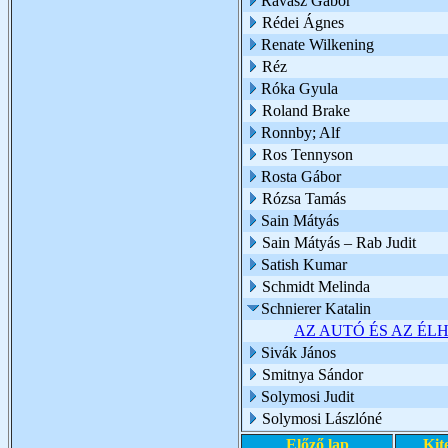
Ravasz Gábor
Rédei Ágnes
Renate Wilkening
Réz
Róka Gyula
Roland Brake
Ronnby; Alf
Ros Tennyson
Rosta Gábor
Rózsa Tamás
Sain Mátyás
Sain Mátyás – Rab Judit
Satish Kumar
Schmidt Melinda
Schnierer Katalin
AZ AUTÓ ÉS AZ ÉL
Sivák János
Smitnya Sándor
Solymosi Judit
Solymosi Lászlóné
Előző lap
Kit