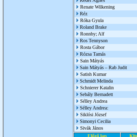
Rédei Ágnes
Renate Wilkening
Réz
Róka Gyula
Roland Brake
Ronnby; Alf
Ros Tennyson
Rosta Gábor
Rózsa Tamás
Sain Mátyás
Sain Mátyás – Rab Judit
Satish Kumar
Schmidt Melinda
Schnierer Katalin
Sebály Bernadett
Sélley Andrea
Sélley Andrea:
Siklósi József
Simonyi Cecilia
Sivák János
Előző lap
Kit