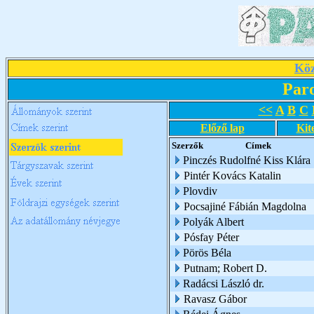
Köz
Par
<<
A
B
C
Előző lap
Kit
Szerzők
Címek
Pinczés Rudolfné Kiss Klára
Pintér Kovács Katalin
Plovdiv
Pocsajiné Fábián Magdolna
Polyák Albert
Pósfay Péter
Pörös Béla
Putnam; Robert D.
Radácsi László dr.
Ravasz Gábor