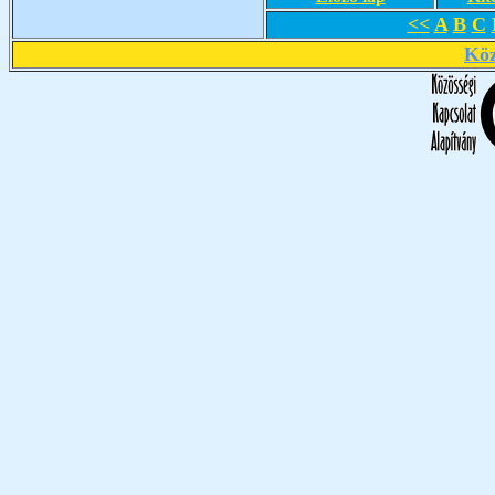
<<
A
B
C
Köz