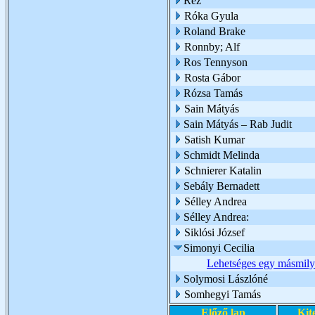
Réz
Róka Gyula
Roland Brake
Ronnby; Alf
Ros Tennyson
Rosta Gábor
Rózsa Tamás
Sain Mátyás
Sain Mátyás – Rab Judit
Satish Kumar
Schmidt Melinda
Schnierer Katalin
Sebály Bernadett
Sélley Andrea
Sélley Andrea:
Siklósi József
Simonyi Cecilia
Lehetséges egy másmily
Solymosi Lászlóné
Somhegyi Tamás
Előző lap
Kit