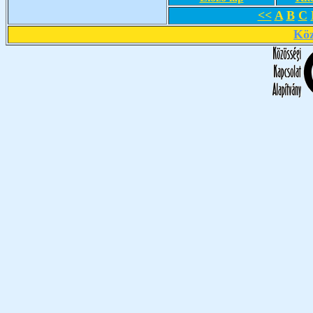
<<
A
B
C
Köz