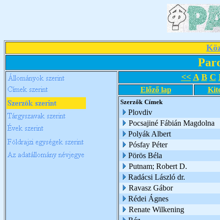
Köz
Par
<<
A
B
C
Előző lap
Kit
Szerzők
Címek
Plovdiv
Pocsajiné Fábián Magdolna
Polyák Albert
Pósfay Péter
Pörös Béla
Putnam; Robert D.
Radácsi László dr.
Ravasz Gábor
Rédei Ágnes
Renate Wilkening