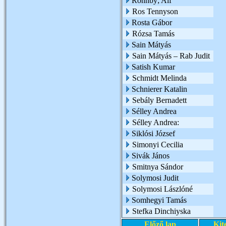
Ronnby; Alf
Ros Tennyson
Rosta Gábor
Rózsa Tamás
Sain Mátyás
Sain Mátyás – Rab Judit
Satish Kumar
Schmidt Melinda
Schnierer Katalin
Sebály Bernadett
Sélley Andrea
Sélley Andrea:
Siklósi József
Simonyi Cecilia
Sivák János
Smitnya Sándor
Solymosi Judit
Solymosi Lászlóné
Somhegyi Tamás
Stefka Dinchiyska
Előző lap
Kit