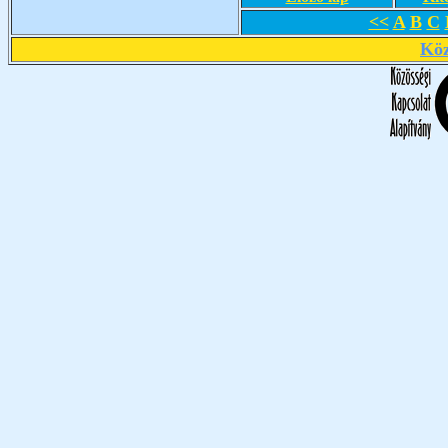
<<
A
B
C
Köz