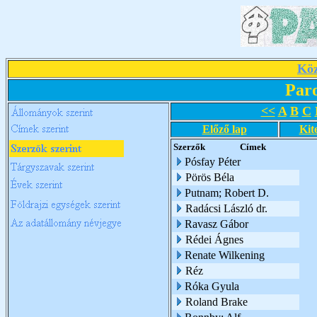
Köz
Par
<<
A
B
C
Előző lap
Kit
Szerzők
Címek
Pósfay Péter
Pörös Béla
Putnam; Robert D.
Radácsi László dr.
Ravasz Gábor
Rédei Ágnes
Renate Wilkening
Réz
Róka Gyula
Roland Brake