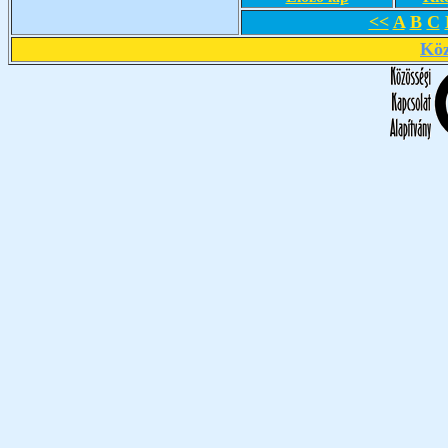
<<
A
B
C
Köz