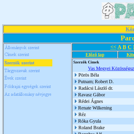
Köz
Par
<<
A
B
C
Előző lap
Kit
Szerzők
Címek
Vas Megyei Közösségszo
Pörös Béla
Putnam; Robert D.
Radácsi László dr.
Ravasz Gábor
Rédei Ágnes
Renate Wilkening
Réz
Róka Gyula
Roland Brake