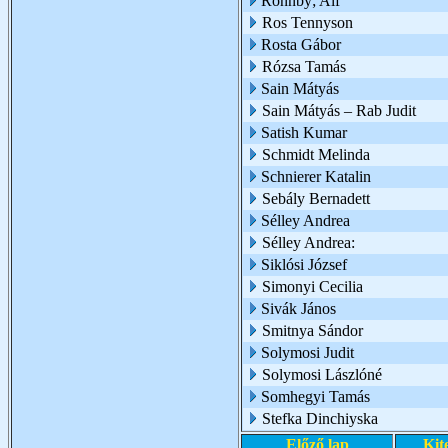
Ronnby; Alf
Ros Tennyson
Rosta Gábor
Rózsa Tamás
Sain Mátyás
Sain Mátyás – Rab Judit
Satish Kumar
Schmidt Melinda
Schnierer Katalin
Sebály Bernadett
Sélley Andrea
Sélley Andrea:
Siklósi József
Simonyi Cecilia
Sivák János
Smitnya Sándor
Solymosi Judit
Solymosi Lászlóné
Somhegyi Tamás
Stefka Dinchiyska
Előző lap
Kit