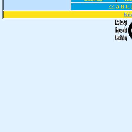
<<
A
B
C
Köz