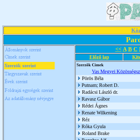
Köz
Par
<<
A
B
C
Előző lap
Kit
Szerzők
Címek
Vas Megyei Közösségszo
Pörös Béla
Putnam; Robert D.
Radácsi László dr.
Ravasz Gábor
Rédei Ágnes
Renate Wilkening
Réz
Róka Gyula
Roland Brake