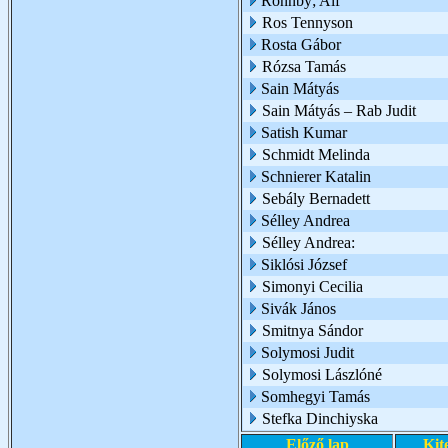
Ronnby; Alf
Ros Tennyson
Rosta Gábor
Rózsa Tamás
Sain Mátyás
Sain Mátyás – Rab Judit
Satish Kumar
Schmidt Melinda
Schnierer Katalin
Sebály Bernadett
Sélley Andrea
Sélley Andrea:
Siklósi József
Simonyi Cecilia
Sivák János
Smitnya Sándor
Solymosi Judit
Solymosi Lászlóné
Somhegyi Tamás
Stefka Dinchiyska
Előző lap
Kit