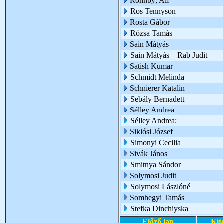
Ronnby; Alf
Ros Tennyson
Rosta Gábor
Rózsa Tamás
Sain Mátyás
Sain Mátyás – Rab Judit
Satish Kumar
Schmidt Melinda
Schnierer Katalin
Sebály Bernadett
Sélley Andrea
Sélley Andrea:
Siklósi József
Simonyi Cecilia
Sivák János
Smitnya Sándor
Solymosi Judit
Solymosi Lászlóné
Somhegyi Tamás
Stefka Dinchiyska
Előző lap
Kit