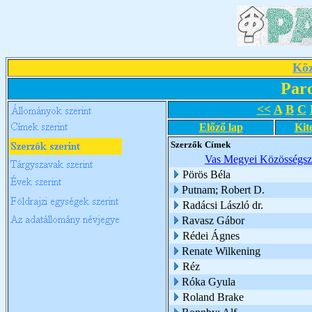
Köz
Par
<<
A
B
C
Előző lap
Kit
Szerzők
Címek
Vas Megyei Közösségszo
Pörös Béla
Putnam; Robert D.
Radácsi László dr.
Ravasz Gábor
Rédei Ágnes
Renate Wilkening
Réz
Róka Gyula
Roland Brake