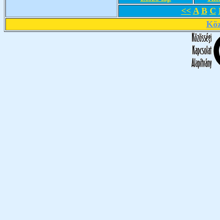
<<
A
B
C
Köz