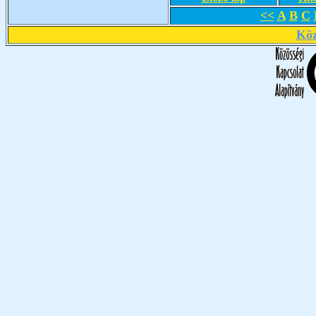
<<
A
B
C
Köz