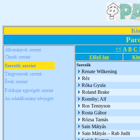
Köz
Par
<<
A
B
C
Előző lap
Kit
Szerzők
Renate Wilkening
Réz
Róka Gyula
Roland Brake
Ronnby; Alf
Ros Tennyson
Rosta Gábor
Rózsa Tamás
Sain Mátyás
Sain Mátyás – Rab Judit