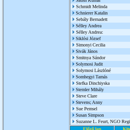
Satish Kumar
Schmidt Melinda
Schnierer Katalin
Sebály Bernadett
Sélley Andrea
Sélley Andrea:
Siklósi József
Simonyi Cecilia
Sivák János
Smitnya Sándor
Solymosi Judit
Solymosi Lászlóné
Somhegyi Tamás
Stefka Dinchiyska
Stemler Mihály
Steve Clare
Stevens; Anny
Sue Pemsel
Susan Simpson
Suzanne L. Feurt, NGO Regio
Előző lap
Kit