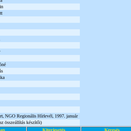
da
in
tt
a
r
óné
ás
ska
t, NGO Regionális Hírlevél, 1997. január
z összeállítás készítői)
lap
Kiterjesztés
Keresés