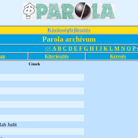
Közösségfejlesztés
Parola archívum
<<
A
B
C
D
E
F
G
H
I
J
K
L
M
N
O
P
lap
Kiterjesztés
Keresés
Címek
Rab Judit