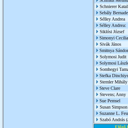
Schmidt Melin
Schnierer Katal
Sebály Bernade
Sélley Andrea
Sélley Andrea:
Siklósi József
Simonyi Cecili
Sivák János
Smitnya Sándo
Solymosi Judit
Solymosi Lászl
Somhegyi Tam
Stefka Dinchiy
Stemler Mihály
Steve Clare
Stevens; Anny
Sue Pemsel
Susan Simpson
Suzanne L. Feur
Szabó András (a
Előző 