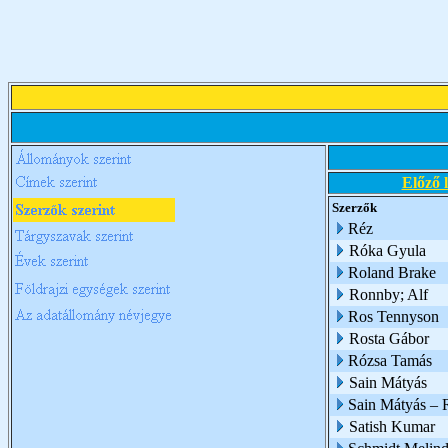
Előző 
Szerzők
Réz
Róka Gyula
Roland Brake
Ronnby; Alf
Ros Tennyson
Rosta Gábor
Rózsa Tamás
Sain Mátyás
Sain Mátyás – 
Satish Kumar