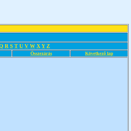
Q
R
S
T
U
V
W
X
Y
Z
Összezárás
Következő lap