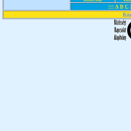
<<
A
B
C
Köz