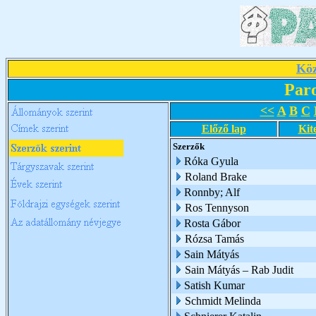
Köz
Par
<<
A
B
C
Előző lap
Kit
Szerzők
Róka Gyula
Roland Brake
Ronnby; Alf
Ros Tennyson
Rosta Gábor
Rózsa Tamás
Sain Mátyás
Sain Mátyás – Rab Judit
Satish Kumar
Schmidt Melinda