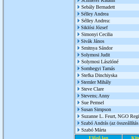
Schnierer Katalin
Sebály Bernadett
Sélley Andrea
Sélley Andrea:
Siklósi József
Simonyi Cecilia
Sivák János
Smitnya Sándor
Solymosi Judit
Solymosi Lászlóné
Somhegyi Tamás
Stefka Dinchiyska
Stemler Mihály
Steve Clare
Stevens; Anny
Sue Pemsel
Susan Simpson
Suzanne L. Feurt, NGO Regio
Szabó András (az összeállítás 
Szabó Márta
Előző lap
Kit