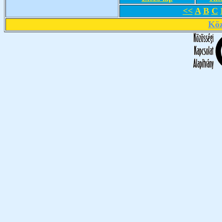
<<
A
B
C
Köz