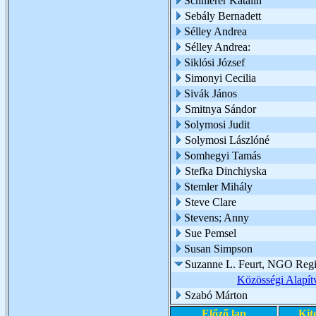
Schnierer Katalin
Sebály Bernadett
Sélley Andrea
Sélley Andrea:
Siklósi József
Simonyi Cecilia
Sivák János
Smitnya Sándor
Solymosi Judit
Solymosi Lászlóné
Somhegyi Tamás
Stefka Dinchiyska
Stemler Mihály
Steve Clare
Stevens; Anny
Sue Pemsel
Susan Simpson
Suzanne L. Feurt, NGO Regio
Közösségi Alapí
Szabó Márton
Előző lap
Kit