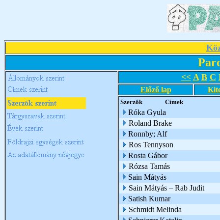
Köz
Par
<<
A
B
C
Előző lap
Kit
Szerzők
Címek
Róka Gyula
Roland Brake
Ronnby; Alf
Ros Tennyson
Rosta Gábor
Rózsa Tamás
Sain Mátyás
Sain Mátyás – Rab Judit
Satish Kumar
Schmidt Melinda