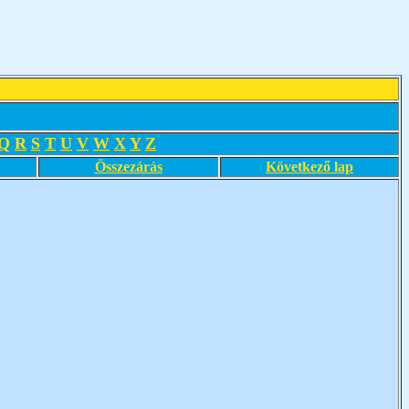
Q
R
S
T
U
V
W
X
Y
Z
Összezárás
Következő lap