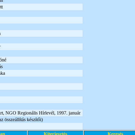
in
tt
a
r
óné
ás
ska
rt, NGO Regionális Hírlevél, 1997. január
 összeállítás készítői)
lap
Kiterjesztés
Keresés