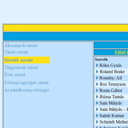
Előző 
Szerzők
Róka Gyula
Roland Brake
Ronnby; Alf
Ros Tennyson
Rosta Gábor
Rózsa Tamás
Sain Mátyás
Sain Mátyás – 
Satish Kumar
Schmidt Melin