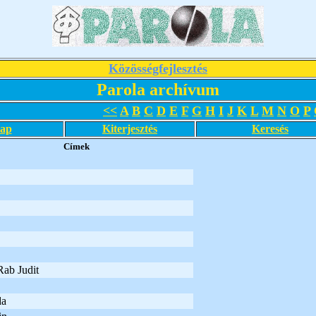
Közösségfejlesztés
Parola archívum
<<
A
B
C
D
E
F
G
H
I
J
K
L
M
N
O
P
lap
Kiterjesztés
Keresés
Címek
Rab Judit
da