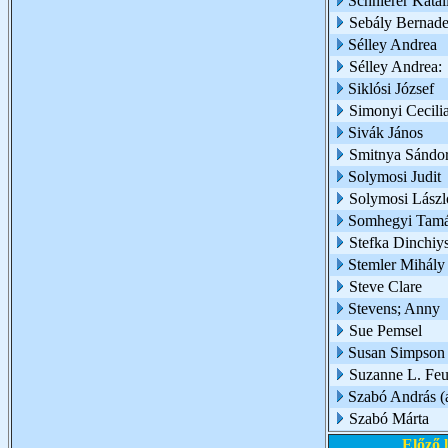
Schnierer Katal
Sebály Bernade
Sélley Andrea
Sélley Andrea:
Siklósi József
Simonyi Cecili
Sivák János
Smitnya Sándo
Solymosi Judit
Solymosi Lászl
Somhegyi Tam
Stefka Dinchiy
Stemler Mihály
Steve Clare
Stevens; Anny
Sue Pemsel
Susan Simpson
Suzanne L. Feu
Szabó András (az
Szabó Márta
Előző 