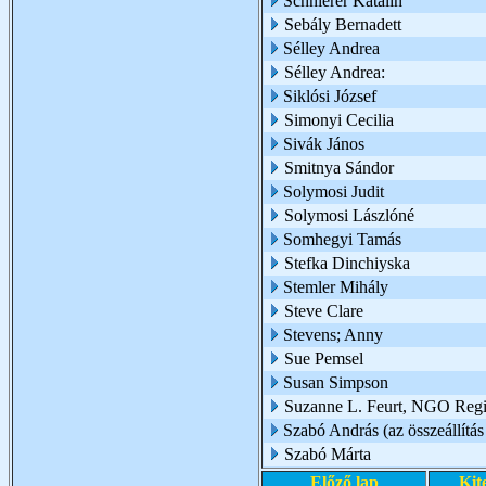
Schnierer Katalin
Sebály Bernadett
Sélley Andrea
Sélley Andrea:
Siklósi József
Simonyi Cecilia
Sivák János
Smitnya Sándor
Solymosi Judit
Solymosi Lászlóné
Somhegyi Tamás
Stefka Dinchiyska
Stemler Mihály
Steve Clare
Stevens; Anny
Sue Pemsel
Susan Simpson
Suzanne L. Feurt, NGO Regio
Szabó András (az összeállítás 
Szabó Márta
Előző lap
Kit