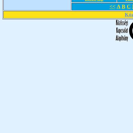
<<
A
B
C
Köz