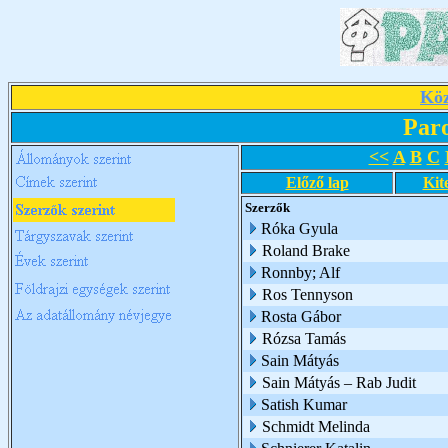
Köz
Par
<<
A
B
C
Előző lap
Kit
Szerzők
Róka Gyula
Roland Brake
Ronnby; Alf
Ros Tennyson
Rosta Gábor
Rózsa Tamás
Sain Mátyás
Sain Mátyás – Rab Judit
Satish Kumar
Schmidt Melinda