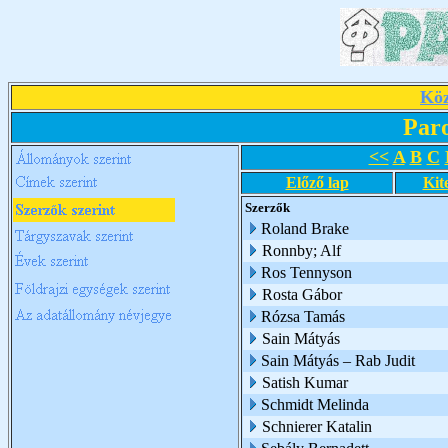
Köz
Par
<<
A
B
C
Előző lap
Kit
Szerzők
Roland Brake
Ronnby; Alf
Ros Tennyson
Rosta Gábor
Rózsa Tamás
Sain Mátyás
Sain Mátyás – Rab Judit
Satish Kumar
Schmidt Melinda
Schnierer Katalin