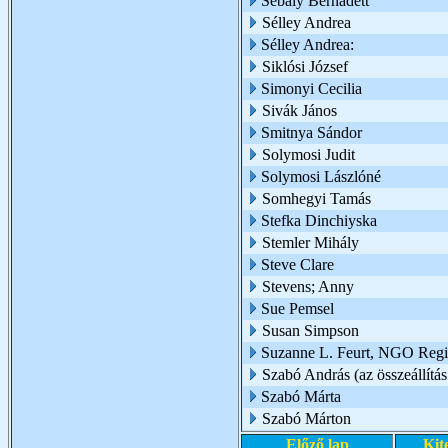
Sebály Bernadett
Sélley Andrea
Sélley Andrea:
Siklósi József
Simonyi Cecilia
Sivák János
Smitnya Sándor
Solymosi Judit
Solymosi Lászlóné
Somhegyi Tamás
Stefka Dinchiyska
Stemler Mihály
Steve Clare
Stevens; Anny
Sue Pemsel
Susan Simpson
Suzanne L. Feurt, NGO Region
Szabó András (az összeállítás
Szabó Márta
Szabó Márton
Előző lap
Kit