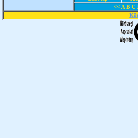
<<
A
B
C
Köz