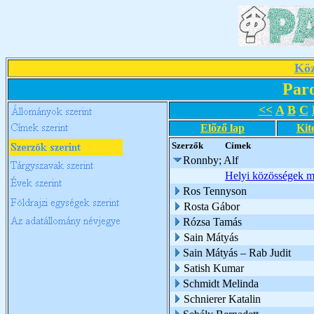
Köz
Par
<<
A
B
C
Előző lap
Kit
Szerzők
Címek
Ronnby; Alf
Helyi közösségek m
Ros Tennyson
Rosta Gábor
Rózsa Tamás
Sain Mátyás
Sain Mátyás – Rab Judit
Satish Kumar
Schmidt Melinda
Schnierer Katalin