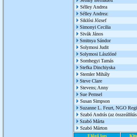
Sebály Bernadett
Sélley Andrea
Sélley Andrea:
Siklósi József
Simonyi Cecilia
Sivák János
Smitnya Sándor
Solymosi Judit
Solymosi Lászlóné
Somhegyi Tamás
Stefka Dinchiyska
Stemler Mihály
Steve Clare
Stevens; Anny
Sue Pemsel
Susan Simpson
Suzanne L. Feurt, NGO Region
Szabó András (az összeállítás
Szabó Márta
Szabó Márton
Előző lap
Kit