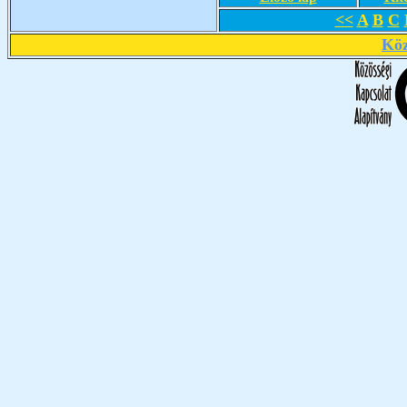
<<
A
B
C
Köz