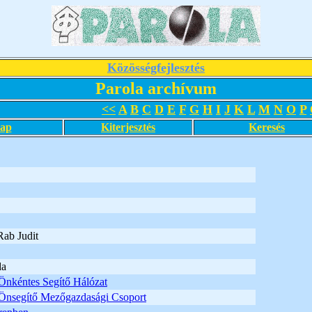
Közösségfejlesztés
Parola archívum
<<
A
B
C
D
E
F
G
H
I
J
K
L
M
N
O
P
lap
Kiterjesztés
Keresés
Rab Judit
da
Önkéntes Segítő Hálózat
Önsegítő Mezőgazdasági Csoport