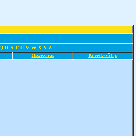
Q
R
S
T
U
V
W
X
Y
Z
Összezárás
Következő lap