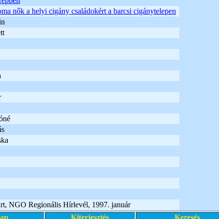
erepben
oma nők a helyi cigány családokért a barcsi cigánytelepen
in
tt
a
r
óné
ás
ska
rt, NGO Regionális Hírlevél, 1997. január
lap
Kiterjesztés
Keresés