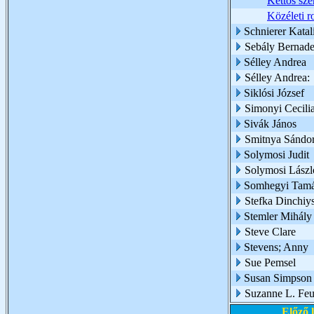
Kettős sz
Közéleti r
Schnierer Katal
Sebály Bernade
Sélley Andrea
Sélley Andrea:
Siklósi József
Simonyi Cecili
Sivák János
Smitnya Sándo
Solymosi Judit
Solymosi Lászl
Somhegyi Tam
Stefka Dinchiy
Stemler Mihály
Steve Clare
Stevens; Anny
Sue Pemsel
Susan Simpson
Suzanne L. Feu
Előző 