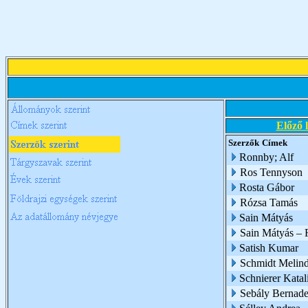
Előző 
Szerzők
Címek
Ronnby; Alf
Ros Tennyson
Rosta Gábor
Rózsa Tamás
Sain Mátyás
Sain Mátyás – 
Satish Kumar
Schmidt Melin
Schnierer Katal
Sebály Bernade