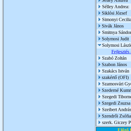
Sélley Andrea
Sélley Andrea:
Siklósi József
Simonyi Cecili
Sivák János
Smitnya Sándo
Solymosi Judit
Solymosi Lászl
Fejlesztés 
Szabó Zoltán
Szabon János
Szakács István
szakértő (OFI)
Szamosvári Gy
Szederné Kumm
Szegedi Tiborn
Szegedi Zsuzsa
Szeibert Andrá
Szendrői Zsófia
szerk. Giczey P
Előző 