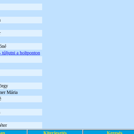
a
r
óné
- túljutni a holtponton
örgy
er Mária
é
s
éter
lap
Kiterjesztés
Keresés