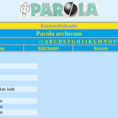
Közösségfejlesztés
Parola archívum
<<
A
B
C
D
E
F
G
H
I
J
K
L
M
N
O
P
lap
Kiterjesztés
Keresés
Rab Judit
da
in
tt