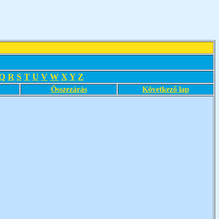
Q
R
S
T
U
V
W
X
Y
Z
Összezárás
Következő lap