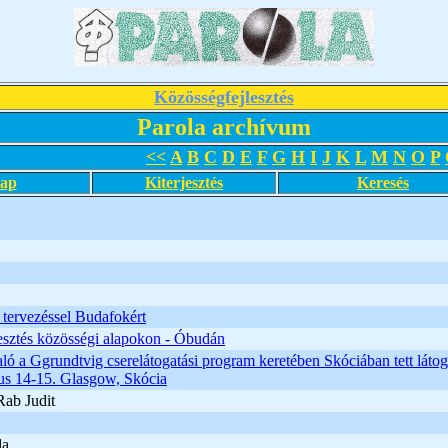
Közösségfejlesztés
Parola archívum
<<
A
B
C
D
E
F
G
H
I
J
K
L
M
N
O
P
lap
Kiterjesztés
Keresés
tervezéssel Budafokért
esztés közösségi alapokon - Óbudán
ló a Ggrundtvig cserelátogatási program keretében Skóciában tett látog
us 14-15. Glasgow, Skócia
Rab Judit
da