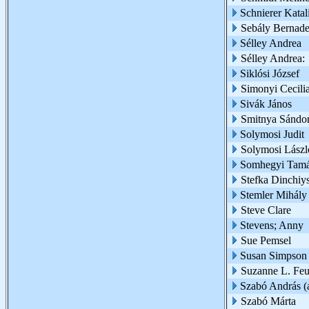
Schnierer Katal
Sebály Bernade
Sélley Andrea
Sélley Andrea:
Siklósi József
Simonyi Cecili
Sivák János
Smitnya Sándo
Solymosi Judit
Solymosi Lászl
Somhegyi Tam
Stefka Dinchiy
Stemler Mihály
Steve Clare
Stevens; Anny
Sue Pemsel
Susan Simpson
Suzanne L. Feu
Szabó András (az
Szabó Márta