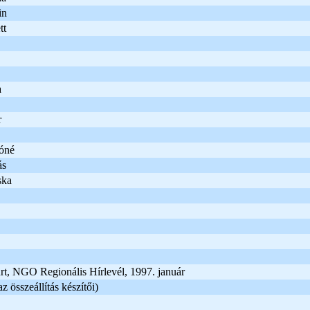
in
tt
a
r
óné
ás
ska
rt, NGO Regionális Hírlevél, 1997. január
 összeállítás készítői)