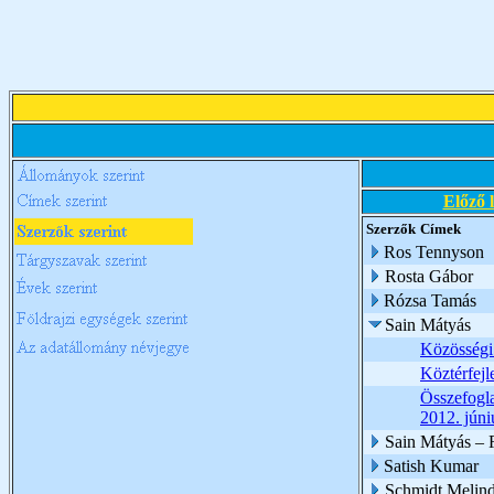
Előző 
Szerzők
Címek
Ros Tennyson
Rosta Gábor
Rózsa Tamás
Sain Mátyás
Közösségi 
Köztérfejl
Összefogla
2012. júni
Sain Mátyás – 
Satish Kumar
Schmidt Melin