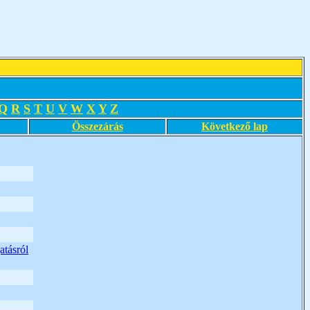
Q
R
S
T
U
V
W
X
Y
Z
Összezárás
Következő lap
atásról