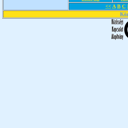
<<
A
B
C
Köz