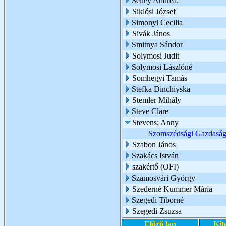
Sélley Andrea:
Siklósi József
Simonyi Cecilia
Sivák János
Smitnya Sándor
Solymosi Judit
Solymosi Lászlóné
Somhegyi Tamás
Stefka Dinchiyska
Stemler Mihály
Steve Clare
Stevens; Anny
Szomszédsági Gazdaságf
Szabon János
Szakács István
szakértő (OFI)
Szamosvári György
Szederné Kummer Mária
Szegedi Tiborné
Szegedi Zsuzsa
Előző lap
Kit