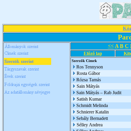
Köz
Par
<<
A
B
C
Előző lap
Kit
Szerzők
Címek
Ros Tennyson
Rosta Gábor
Rózsa Tamás
Sain Mátyás
Sain Mátyás – Rab Judit
Satish Kumar
Schmidt Melinda
Schnierer Katalin
Sebály Bernadett
Sélley Andrea