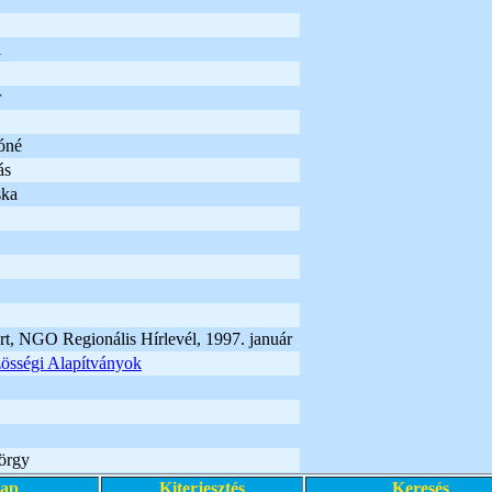
a
r
óné
ás
ska
t, NGO Regionális Hírlevél, 1997. január
össégi Alapítványok
örgy
lap
Kiterjesztés
Keresés