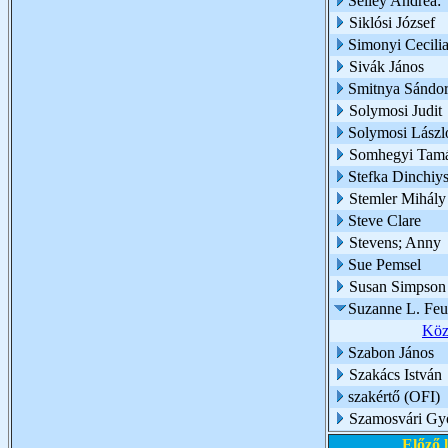
Sélley Andrea:
Siklósi József
Simonyi Cecili
Sivák János
Smitnya Sándo
Solymosi Judit
Solymosi Lászl
Somhegyi Tam
Stefka Dinchiy
Stemler Mihály
Steve Clare
Stevens; Anny
Sue Pemsel
Susan Simpson
Suzanne L. Feur
Köz
Szabon János
Szakács István
szakértő (OFI)
Szamosvári Gy
Előző 