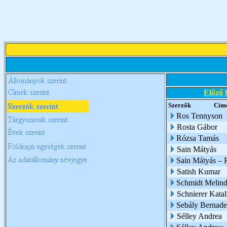
Előző 
Szerzők
Cím
Ros Tennyson
Rosta Gábor
Rózsa Tamás
Sain Mátyás
Sain Mátyás – 
Satish Kumar
Schmidt Melin
Schnierer Katal
Sebály Bernade
Sélley Andrea