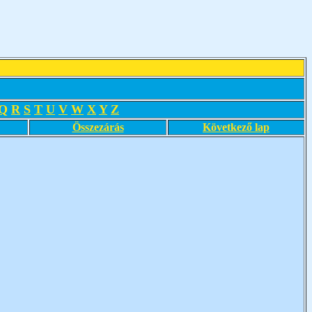
Q
R
S
T
U
V
W
X
Y
Z
Összezárás
Következő lap