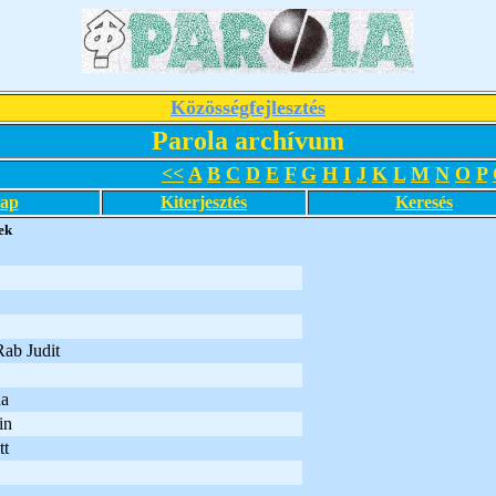
Közösségfejlesztés
Parola archívum
<<
A
B
C
D
E
F
G
H
I
J
K
L
M
N
O
P
lap
Kiterjesztés
Keresés
ek
Rab Judit
da
in
tt