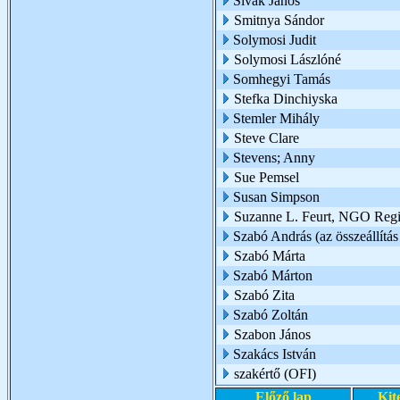
Sivák János
Smitnya Sándor
Solymosi Judit
Solymosi Lászlóné
Somhegyi Tamás
Stefka Dinchiyska
Stemler Mihály
Steve Clare
Stevens; Anny
Sue Pemsel
Susan Simpson
Suzanne L. Feurt, NGO Regio
Szabó András (az összeállítás 
Szabó Márta
Szabó Márton
Szabó Zita
Szabó Zoltán
Szabon János
Szakács István
szakértő (OFI)
Előző lap
Kit