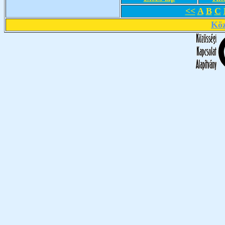
<<
A
B
C
Köz