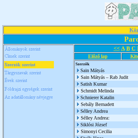
Köz
Par
<<
A
B
C
Előző lap
Kit
Szerzők
Sain Mátyás
Sain Mátyás – Rab Judit
Satish Kumar
Schmidt Melinda
Schnierer Katalin
Sebály Bernadett
Sélley Andrea
Sélley Andrea:
Siklósi József
Simonyi Cecilia