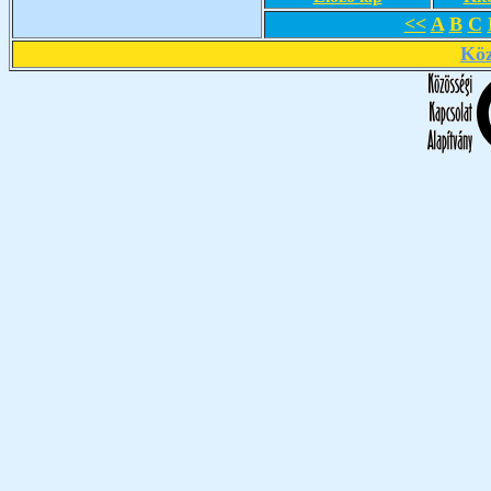
<<
A
B
C
Köz