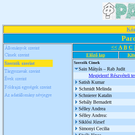
Köz
Par
<<
A
B
C
Előző lap
Kit
Szerzők
Címek
Sain Mátyás – Rab Judit
Megjelent! Részvételi te
Satish Kumar
Schmidt Melinda
Schnierer Katalin
Sebály Bernadett
Sélley Andrea
Sélley Andrea:
Siklósi József
Simonyi Cecilia