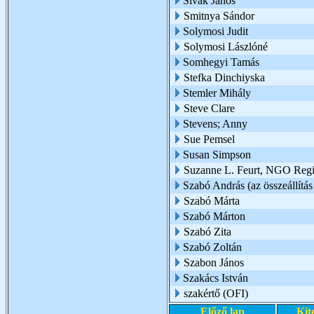
Sivák János
Smitnya Sándor
Solymosi Judit
Solymosi Lászlóné
Somhegyi Tamás
Stefka Dinchiyska
Stemler Mihály
Steve Clare
Stevens; Anny
Sue Pemsel
Susan Simpson
Suzanne L. Feurt, NGO Regio
Szabó András (az összeállítás 
Szabó Márta
Szabó Márton
Szabó Zita
Szabó Zoltán
Szabon János
Szakács István
szakértő (OFI)
Előző lap
Kit