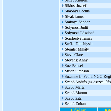
Sélley Andrea:
Siklósi József
Simonyi Cecilia
Sivák János
Smitnya Sándor
Solymosi Judit
Solymosi Lászlóné
Somhegyi Tamás
Stefka Dinchiyska
Stemler Mihály
Steve Clare
Stevens; Anny
Sue Pemsel
Susan Simpson
Suzanne L. Feurt, NGO Region
Szabó András (az összeállítás
Szabó Márta
Szabó Márton
Szabó Zita
Szabó Zoltán
Előző lap
Kit