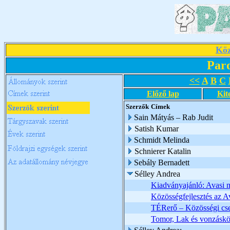
Köz
Par
<<
A
B
C
Előző lap
Kit
Szerzők
Címek
Sain Mátyás – Rab Judit
Satish Kumar
Schmidt Melinda
Schnierer Katalin
Sebály Bernadett
Sélley Andrea
Kiadványajánló: Avasi
Közösségfejlesztés az 
TÉRerő – Közösségi cse
Tomor, Lak és vonzáskör