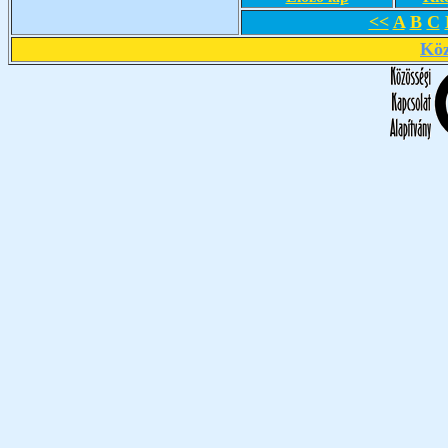
<<
A
B
C
Köz