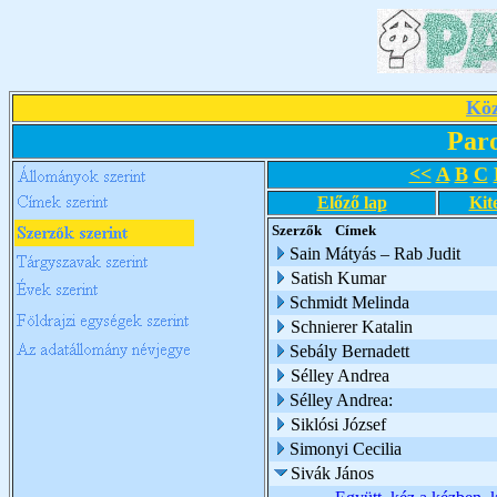
Köz
Par
<<
A
B
C
Előző lap
Kit
Szerzők
Címek
Sain Mátyás – Rab Judit
Satish Kumar
Schmidt Melinda
Schnierer Katalin
Sebály Bernadett
Sélley Andrea
Sélley Andrea:
Siklósi József
Simonyi Cecilia
Sivák János