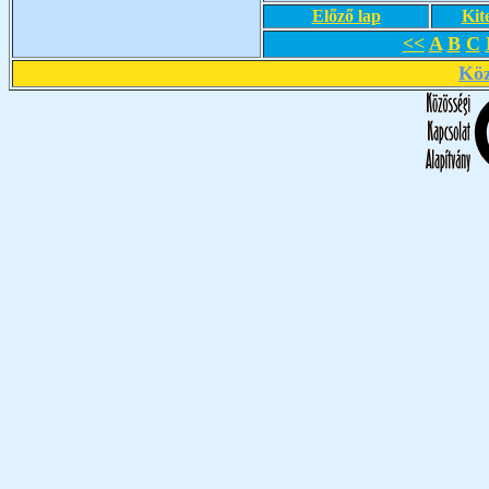
Előző lap
Kit
<<
A
B
C
Köz