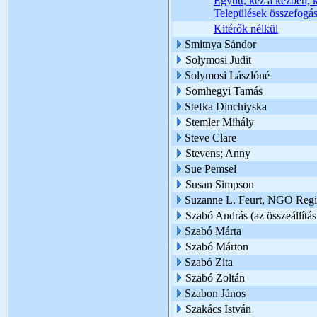
Együtt, kéz a kézben, 
Települések összefogás
Kitérők nélkül
Smitnya Sándor
Solymosi Judit
Solymosi Lászlóné
Somhegyi Tamás
Stefka Dinchiyska
Stemler Mihály
Steve Clare
Stevens; Anny
Sue Pemsel
Susan Simpson
Suzanne L. Feurt, NGO Region
Szabó András (az összeállítás
Szabó Márta
Szabó Márton
Szabó Zita
Szabó Zoltán
Szabon János
Szakács István