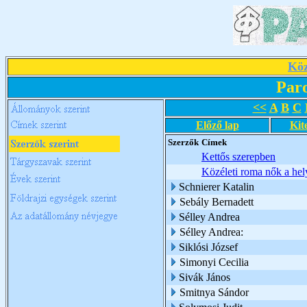
Köz
Par
<<
A
B
C
Előző lap
Kit
Szerzők
Címek
Kettős szerepben
Közéleti roma nők a hely
Schnierer Katalin
Sebály Bernadett
Sélley Andrea
Sélley Andrea:
Siklósi József
Simonyi Cecilia
Sivák János
Smitnya Sándor