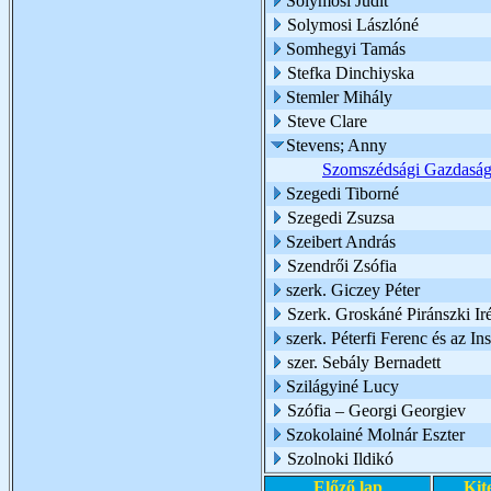
Solymosi Judit
Solymosi Lászlóné
Somhegyi Tamás
Stefka Dinchiyska
Stemler Mihály
Steve Clare
Stevens; Anny
Szomszédsági Gazdaságf
Szegedi Tiborné
Szegedi Zsuzsa
Szeibert András
Szendrői Zsófia
szerk. Giczey Péter
Szerk. Groskáné Piránszki Ir
szerk. Péterfi Ferenc és az I
szer. Sebály Bernadett
Szilágyiné Lucy
Szófia – Georgi Georgiev
Szokolainé Molnár Eszter
Szolnoki Ildikó
Előző lap
Kit