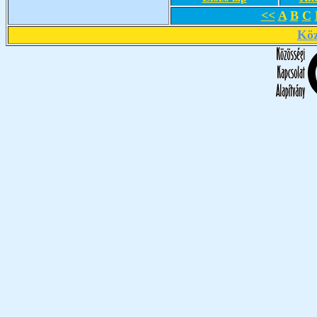
<<
A
B
C
Köz