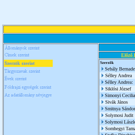
Előző 
Szerzők
Sebály Bernade
Sélley Andrea
Sélley Andrea:
Siklósi József
Simonyi Cecili
Sivák János
Smitnya Sándo
Solymosi Judit
Solymosi Lászl
Somhegyi Tam