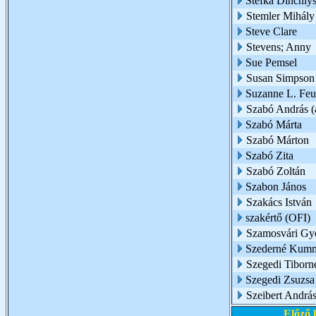
Stefka Dinchiy
Stemler Mihály
Steve Clare
Stevens; Anny
Sue Pemsel
Susan Simpson
Suzanne L. Feur
Szabó András (a
Szabó Márta
Szabó Márton
Szabó Zita
Szabó Zoltán
Szabon János
Szakács István
szakértő (OFI)
Szamosvári Gy
Szederné Kumm
Szegedi Tiborn
Szegedi Zsuzsa
Szeibert Andrá
Előző 