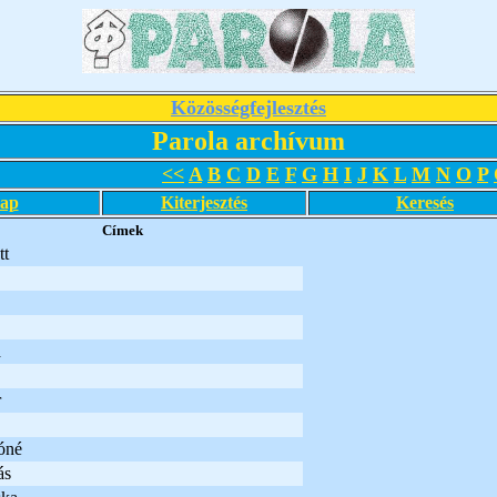
Közösségfejlesztés
Parola archívum
<<
A
B
C
D
E
F
G
H
I
J
K
L
M
N
O
P
lap
Kiterjesztés
Keresés
Címek
tt
a
r
óné
ás