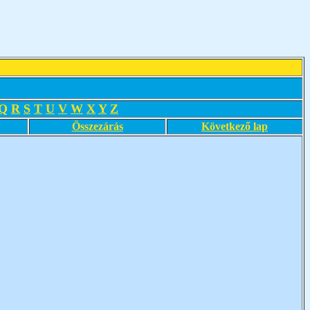
Q
R
S
T
U
V
W
X
Y
Z
Összezárás
Következő lap