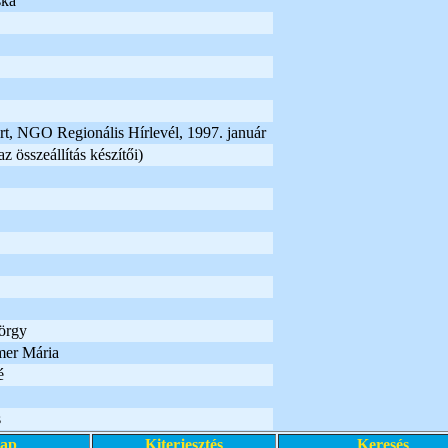
ska
t, NGO Regionális Hírlevél, 1997. január
z összeállítás készítői)
örgy
er Mária
é
s
lap
Kiterjesztés
Keresés