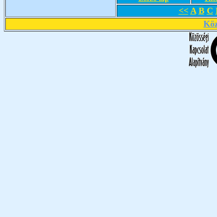
<<
A
B
C
Köz