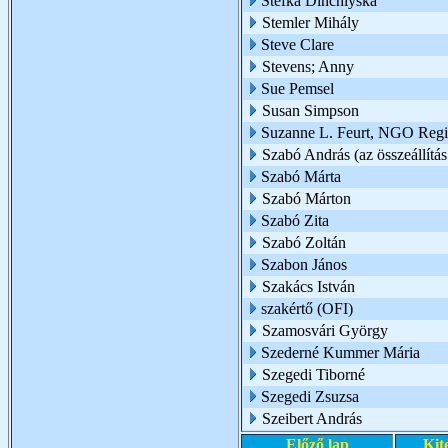
Stefka Dinchiyska
Stemler Mihály
Steve Clare
Stevens; Anny
Sue Pemsel
Susan Simpson
Suzanne L. Feurt, NGO Region
Szabó András (az összeállítás
Szabó Márta
Szabó Márton
Szabó Zita
Szabó Zoltán
Szabon János
Szakács István
szakértő (OFI)
Szamosvári György
Szederné Kummer Mária
Szegedi Tiborné
Szegedi Zsuzsa
Szeibert András
Előző lap
Kit