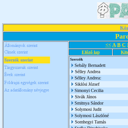
Köz
Par
<<
A
B
C
Előző lap
Kit
Szerzők
Sebály Bernadett
Sélley Andrea
Sélley Andrea:
Siklósi József
Simonyi Cecilia
Sivák János
Smitnya Sándor
Solymosi Judit
Solymosi Lászlóné
Somhegyi Tamás