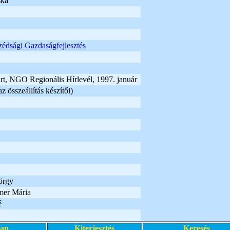
ska
édsági Gazdaságfejlesztés
rt, NGO Regionális Hírlevél, 1997. január
 összeállítás készítői)
örgy
er Mária
é
lap
Kiterjesztés
Keresés