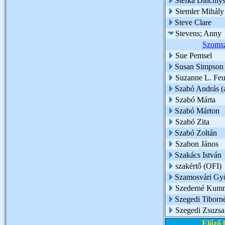
Stefka Dinchiy
Stemler Mihály
Steve Clare
Stevens; Anny
Szomsz
Sue Pemsel
Susan Simpson
Suzanne L. Feu
Szabó András (az
Szabó Márta
Szabó Márton
Szabó Zita
Szabó Zoltán
Szabon János
Szakács István
szakértő (OFI)
Szamosvári Gy
Szederné Kumm
Szegedi Tiborn
Szegedi Zsuzsa
Előző 