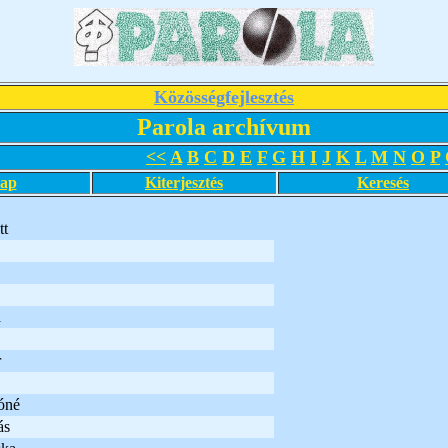
Közösségfejlesztés
Parola archívum
<<
A
B
C
D
E
F
G
H
I
J
K
L
M
N
O
P
lap
Kiterjesztés
Keresés
tt
a
r
óné
ás