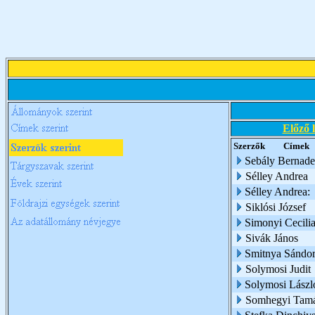
Előző 
Szerzők
Címek
Sebály Bernade
Sélley Andrea
Sélley Andrea:
Siklósi József
Simonyi Cecili
Sivák János
Smitnya Sándo
Solymosi Judit
Solymosi Lászl
Somhegyi Tam