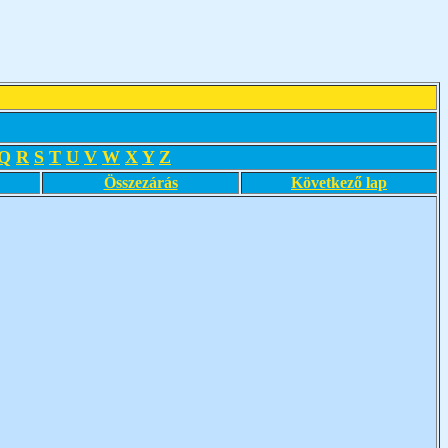
Q
R
S
T
U
V
W
X
Y
Z
Összezárás
Következő lap