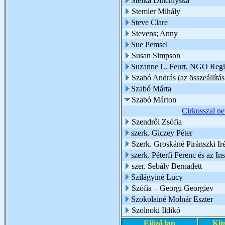
Stefka Dinchiyska
Stemler Mihály
Steve Clare
Stevens; Anny
Sue Pemsel
Susan Simpson
Suzanne L. Feurt, NGO Region
Szabó András (az összeállítás
Szabó Márta
Szabó Márton
Cirkusszal ne
Szendrői Zsófia
szerk. Giczey Péter
Szerk. Groskáné Piránszki Ir
szerk. Péterfi Ferenc és az I
szer. Sebály Bernadett
Szilágyiné Lucy
Szófia – Georgi Georgiev
Szokolainé Molnár Eszter
Szolnoki Ildikó
Előző lap
Kit