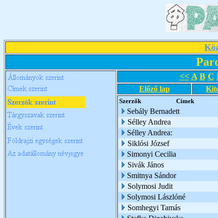
Köz
Par
<<
A
B
C
Előző lap
Kit
Szerzők
Címek
Sebály Bernadett
Sélley Andrea
Sélley Andrea:
Siklósi József
Simonyi Cecilia
Sivák János
Smitnya Sándor
Solymosi Judit
Solymosi Lászlóné
Somhegyi Tamás