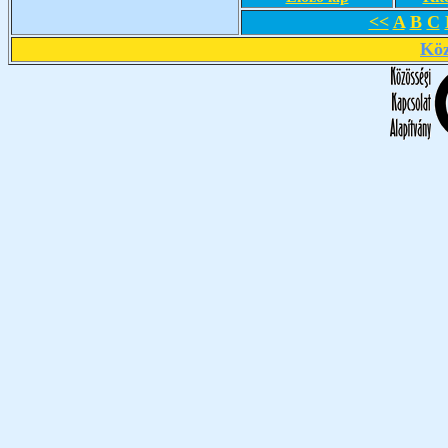
<<
A
B
C
Köz