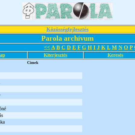
Közösségfejlesztés
Parola archívum
<<
A
B
C
D
E
F
G
H
I
J
K
L
M
N
O
P
lap
Kiterjesztés
Keresés
Címek
a
r
óné
ás
ska