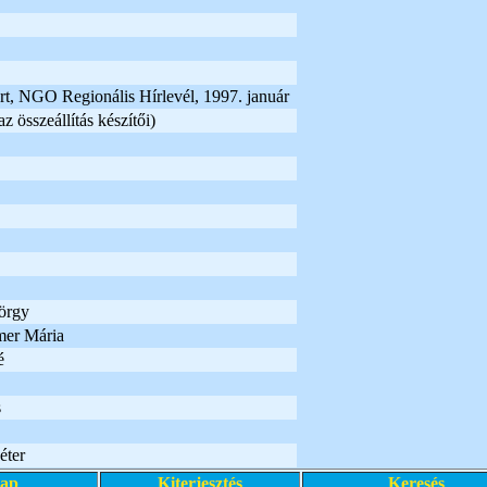
t, NGO Regionális Hírlevél, 1997. január
z összeállítás készítői)
örgy
er Mária
é
s
éter
lap
Kiterjesztés
Keresés