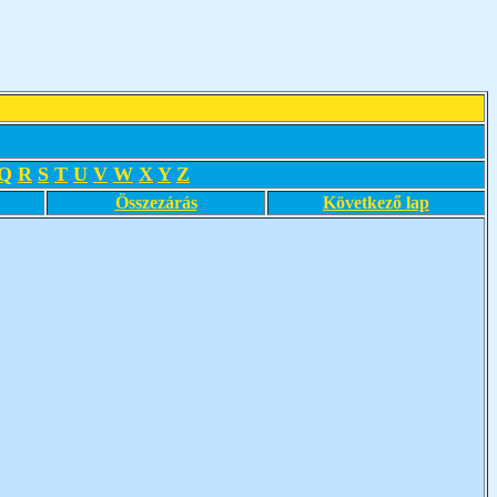
Q
R
S
T
U
V
W
X
Y
Z
Összezárás
Következő lap