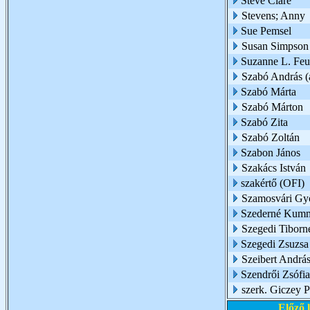
Steve Clare
Stevens; Anny
Sue Pemsel
Susan Simpson
Suzanne L. Feur
Szabó András (a
Szabó Márta
Szabó Márton
Szabó Zita
Szabó Zoltán
Szabon János
Szakács István
szakértő (OFI)
Szamosvári Gy
Szederné Kumm
Szegedi Tiborn
Szegedi Zsuzsa
Szeibert Andrá
Szendrői Zsófia
szerk. Giczey P
Előző 