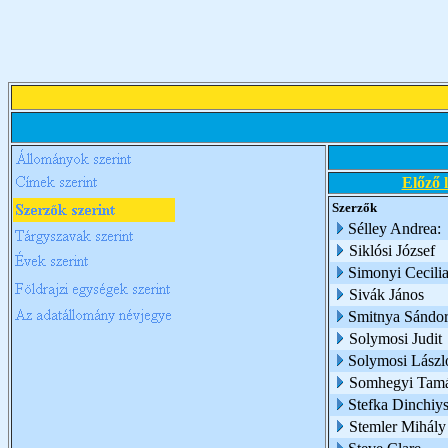
Előző 
Szerzők
Sélley Andrea:
Siklósi József
Simonyi Cecili
Sivák János
Smitnya Sándo
Solymosi Judit
Solymosi Lászl
Somhegyi Tam
Stefka Dinchiy
Stemler Mihály