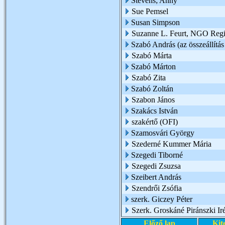
Stevens; Anny
Sue Pemsel
Susan Simpson
Suzanne L. Feurt, NGO Regio
Szabó András (az összeállítás 
Szabó Márta
Szabó Márton
Szabó Zita
Szabó Zoltán
Szabon János
Szakács István
szakértő (OFI)
Szamosvári György
Szederné Kummer Mária
Szegedi Tiborné
Szegedi Zsuzsa
Szeibert András
Szendrői Zsófia
szerk. Giczey Péter
Szerk. Groskáné Piránszki Ir
Előző lap
Kit