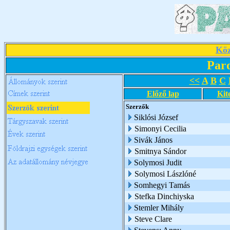
Köz
Par
<<
A
B
C
Előző lap
Kit
Szerzők
Siklósi József
Simonyi Cecilia
Sivák János
Smitnya Sándor
Solymosi Judit
Solymosi Lászlóné
Somhegyi Tamás
Stefka Dinchiyska
Stemler Mihály
Steve Clare