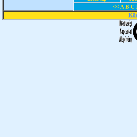
<<
A
B
C
Köz