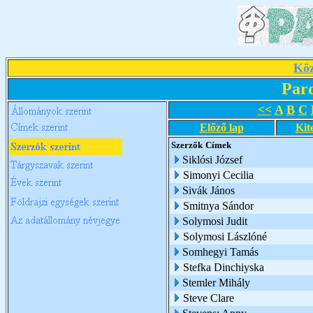
Köz
Par
<<
A
B
C
Előző lap
Kit
Szerzők
Címek
Siklósi József
Simonyi Cecilia
Sivák János
Smitnya Sándor
Solymosi Judit
Solymosi Lászlóné
Somhegyi Tamás
Stefka Dinchiyska
Stemler Mihály
Steve Clare