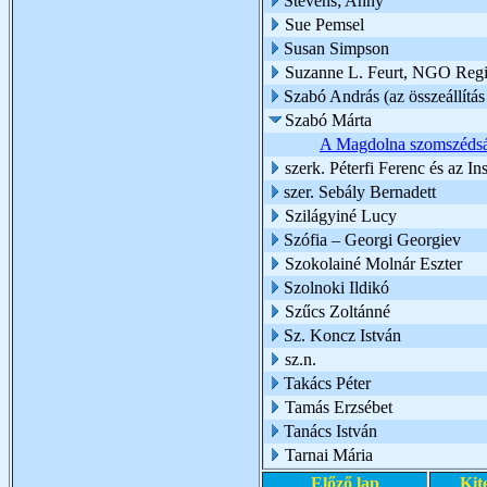
Stevens; Anny
Sue Pemsel
Susan Simpson
Suzanne L. Feurt, NGO Regio
Szabó András (az összeállítás 
Szabó Márta
A Magdolna szomszédság
szerk. Péterfi Ferenc és az I
szer. Sebály Bernadett
Szilágyiné Lucy
Szófia – Georgi Georgiev
Szokolainé Molnár Eszter
Szolnoki Ildikó
Szűcs Zoltánné
Sz. Koncz István
sz.n.
Takács Péter
Tamás Erzsébet
Tanács István
Tarnai Mária
Előző lap
Kit