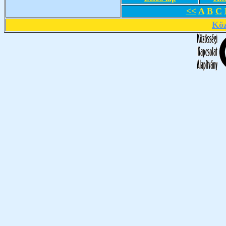
<<
A
B
C
Köz