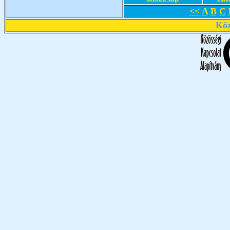
<<
A
B
C
Köz