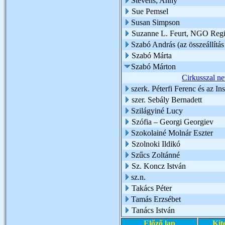
Stevens; Anny
Sue Pemsel
Susan Simpson
Suzanne L. Feurt, NGO Regio
Szabó András (az összeállítás 
Szabó Márta
Szabó Márton
Cirkusszal ne
szerk. Péterfi Ferenc és az I
szer. Sebály Bernadett
Szilágyiné Lucy
Szófia – Georgi Georgiev
Szokolainé Molnár Eszter
Szolnoki Ildikó
Szűcs Zoltánné
Sz. Koncz István
sz.n.
Takács Péter
Tamás Erzsébet
Tanács István
Előző lap
Kit