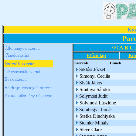
Köz
Par
<<
A
B
C
Előző lap
Kit
Szerzők
Címek
Siklósi József
Simonyi Cecilia
Sivák János
Smitnya Sándor
Solymosi Judit
Solymosi Lászlóné
Somhegyi Tamás
Stefka Dinchiyska
Stemler Mihály
Steve Clare