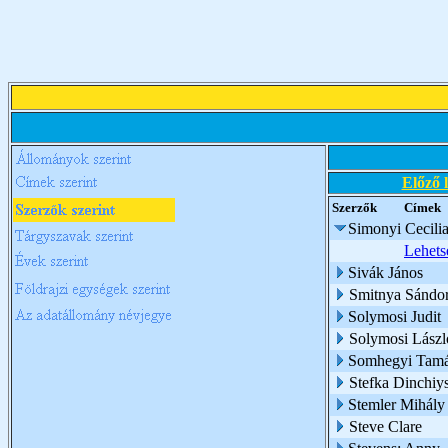
Előző 
Szerzők
Címek
Simonyi Cecili
Lehets
Sivák János
Smitnya Sándo
Solymosi Judit
Solymosi Lászl
Somhegyi Tam
Stefka Dinchiy
Stemler Mihály
Steve Clare