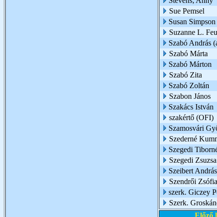
Stevens; Anny
Sue Pemsel
Susan Simpson
Suzanne L. Feu
Szabó András (az
Szabó Márta
Szabó Márton
Szabó Zita
Szabó Zoltán
Szabon János
Szakács István
szakértő (OFI)
Szamosvári Gy
Szederné Kumm
Szegedi Tiborn
Szegedi Zsuzsa
Szeibert András
Szendrői Zsófi
szerk. Giczey P
Szerk. Groskáné
Előző 