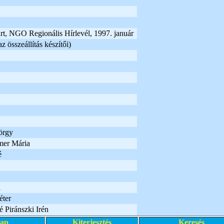
rt, NGO Regionális Hírlevél, 1997. január
 összeállítás készítői)
örgy
er Mária
é
a
éter
 Piránszki Irén
lap
Kiterjesztés
Keresés