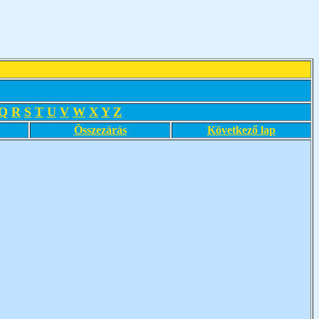
Q
R
S
T
U
V
W
X
Y
Z
Összezárás
Következő lap