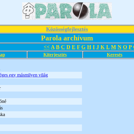
Közösségfejlesztés
Parola archívum
<<
A
B
C
D
E
F
G
H
I
J
K
L
M
N
O
P
lap
Kiterjesztés
Keresés
a
éges egy másmilyen világ
r
óné
ás
ska