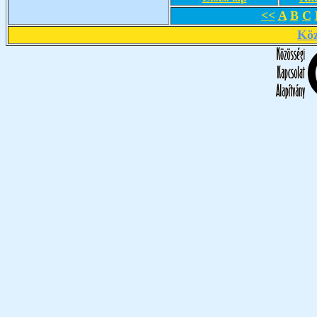
<<
A
B
C
Köz