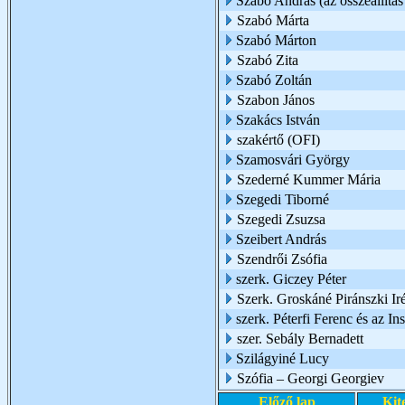
Szabó András (az összeállítás 
Szabó Márta
Szabó Márton
Szabó Zita
Szabó Zoltán
Szabon János
Szakács István
szakértő (OFI)
Szamosvári György
Szederné Kummer Mária
Szegedi Tiborné
Szegedi Zsuzsa
Szeibert András
Szendrői Zsófia
szerk. Giczey Péter
Szerk. Groskáné Piránszki Ir
szerk. Péterfi Ferenc és az I
szer. Sebály Bernadett
Szilágyiné Lucy
Szófia – Georgi Georgiev
Előző lap
Kit