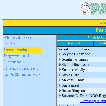
Köz
Par
<<
A
B
C
Előző lap
Kit
Szerzők
Címek
Solymosi Lászlóné
Somhegyi Tamás
Stefka Dinchiyska
Stemler Mihály
Steve Clare
Stevens; Anny
Sue Pemsel
Susan Simpson
Suzanne L. Feurt, NGO Region
Közösségi Alapí