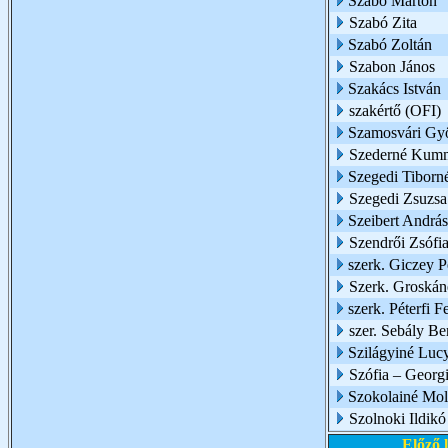
Szabó Márton
Szabó Zita
Szabó Zoltán
Szabon János
Szakács István
szakértő (OFI)
Szamosvári Gy
Szederné Kumm
Szegedi Tiborn
Szegedi Zsuzsa
Szeibert András
Szendrői Zsófi
szerk. Giczey P
Szerk. Groskáné
szerk. Péterfi F
szer. Sebály Be
Szilágyiné Luc
Szófia – Georg
Szokolainé Mol
Szolnoki Ildikó
Előző 