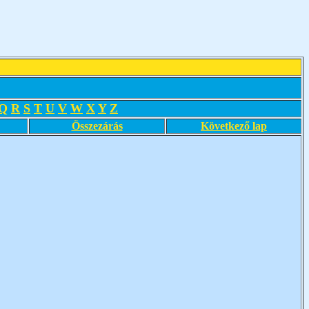
Q
R
S
T
U
V
W
X
Y
Z
Összezárás
Következő lap