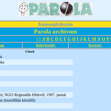
Közösségfejlesztés
Parola archívum
<<
A
B
C
D
E
F
G
H
I
J
K
L
M
N
O
P
lap
Kiterjesztés
Keresés
Címek
ás
ska
rt, NGO Regionális Hírlevél, 1997. január
 összeállítás készítői)