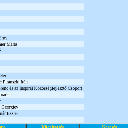
örgy
er Mária
é
a
éter
 Piránszki Irén
erenc és az Inspirál Közösségfejlesztő Csoport
rnadett
y
i Georgiev
nár Eszter
lap
Kiterjesztés
Keresés