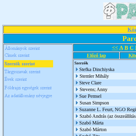
Köz
Par
<<
A
B
C
Előző lap
Kit
Szerzők
Stefka Dinchiyska
Stemler Mihály
Steve Clare
Stevens; Anny
Sue Pemsel
Susan Simpson
Suzanne L. Feurt, NGO Region
Szabó András (az összeállítás
Szabó Márta
Szabó Márton