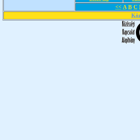
<<
A
B
C
Köz