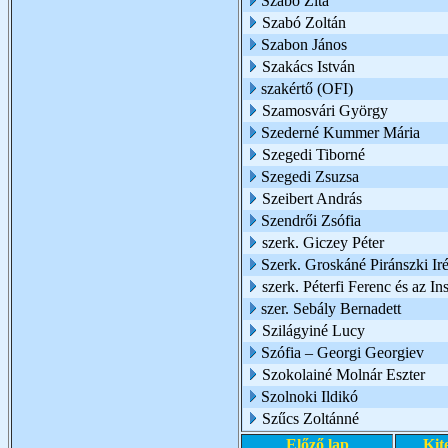
Szabó Zita
Szabó Zoltán
Szabon János
Szakács István
szakértő (OFI)
Szamosvári György
Szederné Kummer Mária
Szegedi Tiborné
Szegedi Zsuzsa
Szeibert András
Szendrői Zsófia
szerk. Giczey Péter
Szerk. Groskáné Piránszki Ir
szerk. Péterfi Ferenc és az I
szer. Sebály Bernadett
Szilágyiné Lucy
Szófia – Georgi Georgiev
Szokolainé Molnár Eszter
Szolnoki Ildikó
Szűcs Zoltánné
Előző lap
Kit