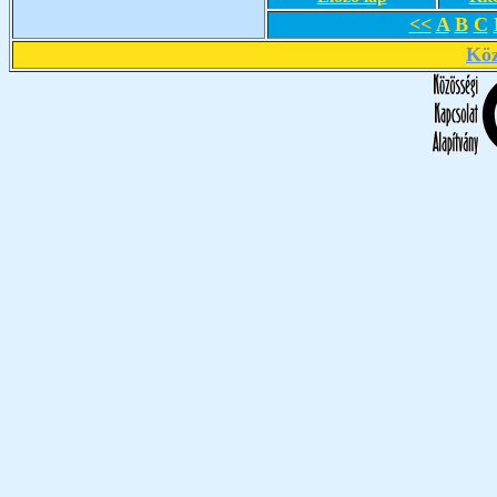
<<
A
B
C
Köz