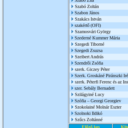
Szabó Zita
Szabó Zoltán
Szabon János
Szakács István
szakértő (OFI)
Szamosvári György
Szederné Kummer Mária
Szegedi Tiborné
Szegedi Zsuzsa
Szeibert András
Szendrői Zsófia
szerk. Giczey Péter
Szerk. Groskáné Piránszki Ir
szerk. Péterfi Ferenc és az I
szer. Sebály Bernadett
Szilágyiné Lucy
Szófia – Georgi Georgiev
Szokolainé Molnár Eszter
Szolnoki Ildikó
Szűcs Zoltánné
Előző lap
Kit