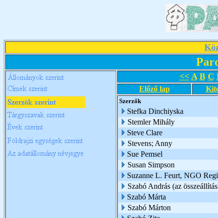
Köz
Par
<<
A
B
C
Előző lap
Kit
Szerzők
Stefka Dinchiyska
Stemler Mihály
Steve Clare
Stevens; Anny
Sue Pemsel
Susan Simpson
Suzanne L. Feurt, NGO Region
Szabó András (az összeállítás
Szabó Márta
Szabó Márton