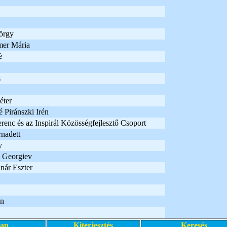
örgy
er Mária
é
s
éter
 Piránszki Irén
Ferenc és az Inspirál Közösségfejlesztő Csoport
rnadett
y
i Georgiev
nár Eszter
án
lap
Kiterjesztés
Keresés