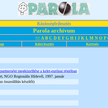
Közösségfejlesztés
Parola archívum
<<
A
B
C
D
E
F
G
H
I
J
K
L
M
N
O
P
lap
Kiterjesztés
Keresés
 partnerségi megközelítése a kelet-európai régióban
t, NGO Regionális Hírlevél, 1997. január
z összeállítás készítői)