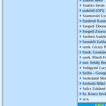
Szabon János
Szakács István
szakértő (OFI)
Szamosvári Gy
Szederné Kumm
Szegedi Tiborn
Szegedi Zsuzsa
Szeibert Andrá
Szendrői Zsófia
szerk. Giczey P
Szerk. Groskáné
szerk. Péterfi 
szer. Sebály Be
Szilágyiné Luc
Szófia – Georg
Szokolainé Mol
Szolnoki Ildikó
Szűcs Zoltánné
Sz. Koncz Istv
sz.n.
Előző 