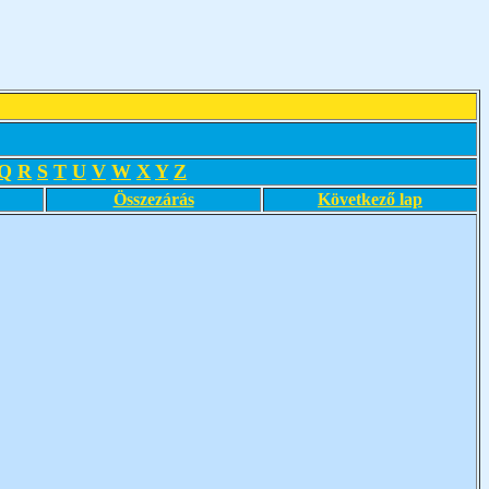
Q
R
S
T
U
V
W
X
Y
Z
Összezárás
Következő lap