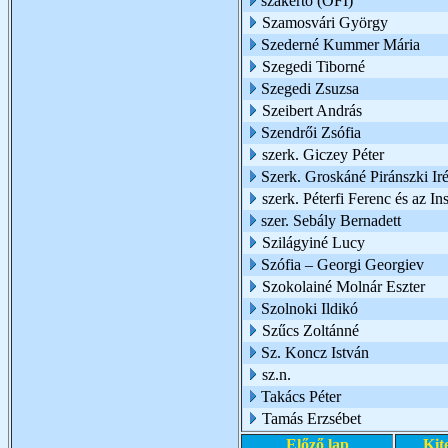
szakértő (OFI)
Szamosvári György
Szederné Kummer Mária
Szegedi Tiborné
Szegedi Zsuzsa
Szeibert András
Szendrői Zsófia
szerk. Giczey Péter
Szerk. Groskáné Piránszki Ir
szerk. Péterfi Ferenc és az I
szer. Sebály Bernadett
Szilágyiné Lucy
Szófia – Georgi Georgiev
Szokolainé Molnár Eszter
Szolnoki Ildikó
Szűcs Zoltánné
Sz. Koncz István
sz.n.
Takács Péter
Tamás Erzsébet
Előző lap
Kit