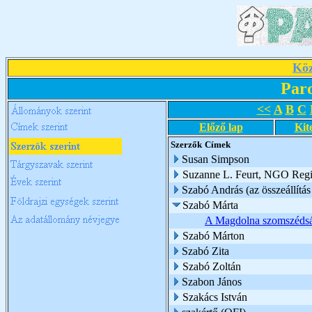
Köz
Par
<<
A
B
C
Előző lap
Kit
Szerzők
Címek
Susan Simpson
Suzanne L. Feurt, NGO Regio
Szabó András (az összeállítás 
Szabó Márta
A Magdolna szomszédság
Szabó Márton
Szabó Zita
Szabó Zoltán
Szabon János
Szakács István