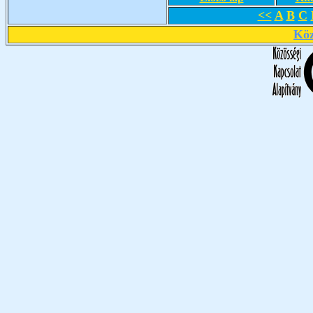
<<
A
B
C
Köz