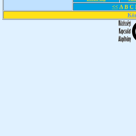
<<
A
B
C
Köz