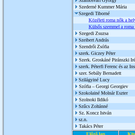
Szamosvári György
Szederné Kummer Mária
Szegedi Tiborné
Közéleti roma nők a hely
Külsős szemmel a roma 
Szegedi Zsuzsa
Szeibert András
Szendrői Zsófia
szerk. Giczey Péter
Szerk. Groskáné Piránszki Ir
szerk. Péterfi Ferenc és az I
szer. Sebály Bernadett
Szilágyiné Lucy
Szófia – Georgi Georgiev
Szokolainé Molnár Eszter
Szolnoki Ildikó
Szűcs Zoltánné
Sz. Koncz István
sz.n.
Takács Péter
Előző lap
Kit