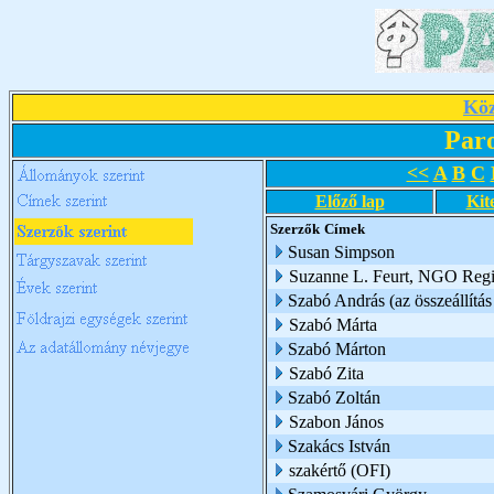
Köz
Par
<<
A
B
C
Előző lap
Kit
Szerzők
Címek
Susan Simpson
Suzanne L. Feurt, NGO Regio
Szabó András (az összeállítás 
Szabó Márta
Szabó Márton
Szabó Zita
Szabó Zoltán
Szabon János
Szakács István
szakértő (OFI)