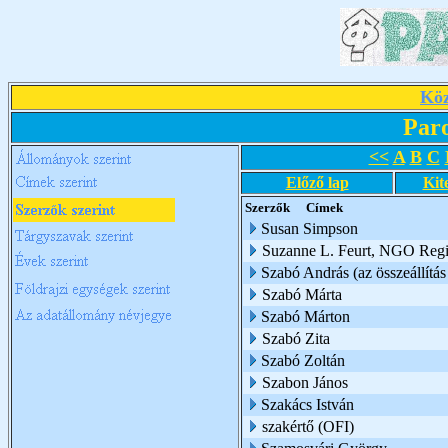
Köz
Par
<<
A
B
C
Előző lap
Kit
Szerzők
Címek
Susan Simpson
Suzanne L. Feurt, NGO Regio
Szabó András (az összeállítás 
Szabó Márta
Szabó Márton
Szabó Zita
Szabó Zoltán
Szabon János
Szakács István
szakértő (OFI)