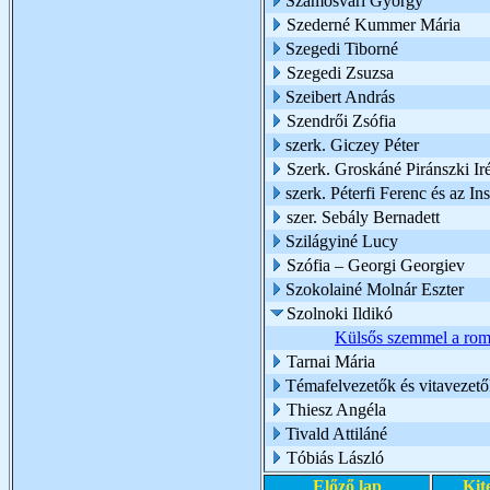
Szamosvári György
Szederné Kummer Mária
Szegedi Tiborné
Szegedi Zsuzsa
Szeibert András
Szendrői Zsófia
szerk. Giczey Péter
Szerk. Groskáné Piránszki Ir
szerk. Péterfi Ferenc és az I
szer. Sebály Bernadett
Szilágyiné Lucy
Szófia – Georgi Georgiev
Szokolainé Molnár Eszter
Szolnoki Ildikó
Külsős szemmel a rom
Tarnai Mária
Témafelvezetők és vitavezető
Thiesz Angéla
Tivald Attiláné
Tóbiás László
Előző lap
Kit