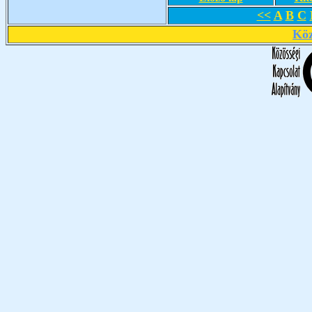
<<
A
B
C
Köz