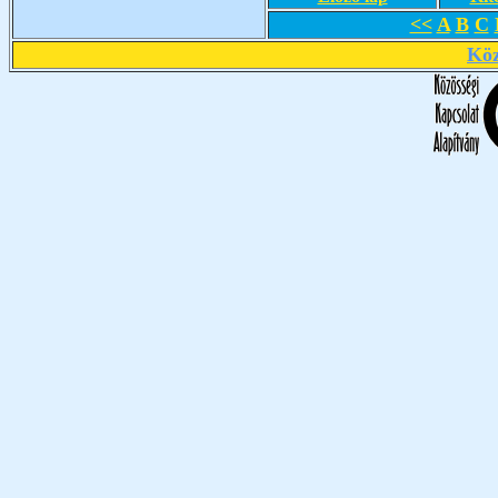
<<
A
B
C
Köz