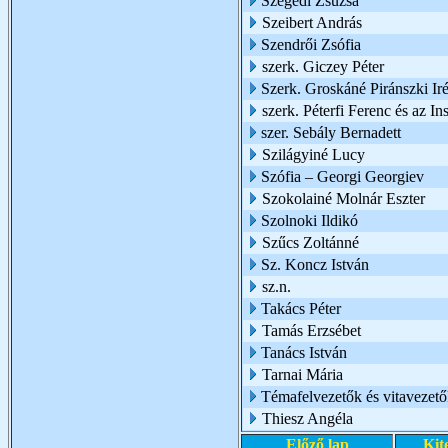
Szegedi Zsuzsa
Szeibert András
Szendrői Zsófia
szerk. Giczey Péter
Szerk. Groskáné Piránszki Ir
szerk. Péterfi Ferenc és az I
szer. Sebály Bernadett
Szilágyiné Lucy
Szófia – Georgi Georgiev
Szokolainé Molnár Eszter
Szolnoki Ildikó
Szűcs Zoltánné
Sz. Koncz István
sz.n.
Takács Péter
Tamás Erzsébet
Tanács István
Tarnai Mária
Témafelvezetők és vitavezető
Thiesz Angéla
Előző lap
Kit