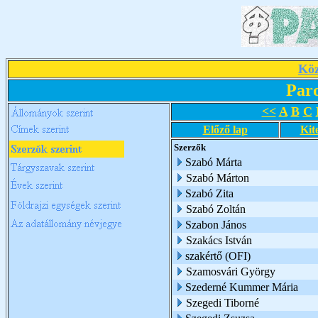
Köz
Par
<<
A
B
C
Előző lap
Kit
Szerzők
Szabó Márta
Szabó Márton
Szabó Zita
Szabó Zoltán
Szabon János
Szakács István
szakértő (OFI)
Szamosvári György
Szederné Kummer Mária
Szegedi Tiborné