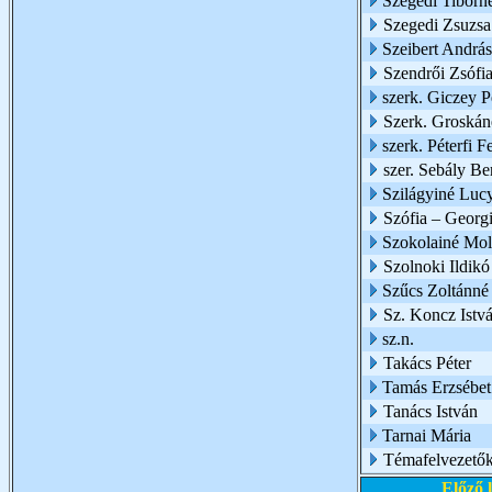
Szegedi Tiborn
Szegedi Zsuzsa
Szeibert András
Szendrői Zsófi
szerk. Giczey P
Szerk. Groskáné
szerk. Péterfi F
szer. Sebály Be
Szilágyiné Luc
Szófia – Georg
Szokolainé Mol
Szolnoki Ildikó
Szűcs Zoltánné
Sz. Koncz Istv
sz.n.
Takács Péter
Tamás Erzsébet
Tanács István
Tarnai Mária
Témafelvezetők 
Előző 