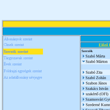
Előző 
Szerzők
Szabó Márta
Szabó Márton
Szabó Zita
Szabó Zoltán
Szabon János
Szakács István
szakértő (OFI)
Szamosvári Gy
Szederné Kumm