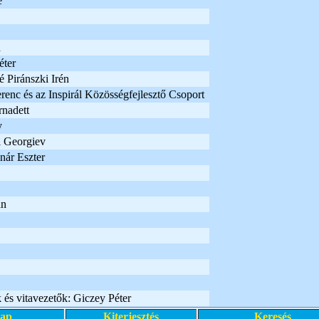
é
a
éter
 Piránszki Irén
erenc és az Inspirál Közösségfejlesztő Csoport
rnadett
y
i Georgiev
nár Eszter
án
és vitavezetők: Giczey Péter
lap
Kiterjesztés
Keresés