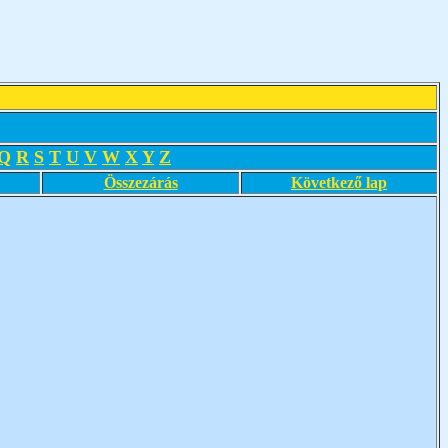
Q
R
S
T
U
V
W
X
Y
Z
Összezárás
Következő lap