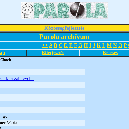
Közösségfejlesztés
Parola archívum
<<
A
B
C
D
E
F
G
H
I
J
K
L
M
N
O
P
lap
Kiterjesztés
Keresés
Címek
Cirkusszal nevelni
örgy
er Mária